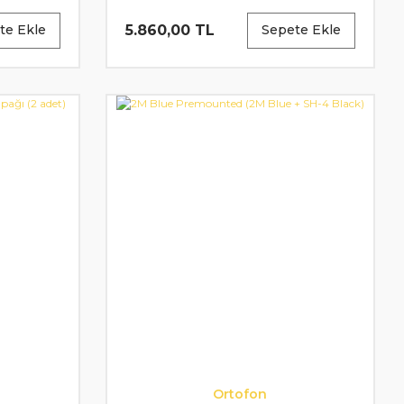
m
78mm x 31.73mm
5.860,00 TL
te Ekle
Sepete Ekle
Ortofon