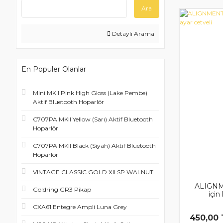
Ara
Detaylı Arama
En Populer Olanlar
Mini MKII Pink High Gloss (Lake Pembe)
Aktif Bluetooth Hoparlör
C707PA MKII Yellow (Sarı) Aktif Bluetooth
Hoparlör
C707PA MKII Black (Siyah) Aktif Bluetooth
Hoparlör
VINTAGE CLASSIC GOLD XII SP WALNUT
ALIGNME
Goldring GR3 Pikap
için
CXA61 Entegre Ampli Luna Grey
450,00 