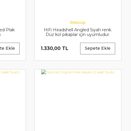
Reloop
ed Plak
HiFi Headshell Angled Siyah renk.
ı
Düz kol pikaplar için uyumludur.
(headshell kablosu dahil)
1.330,00 TL
te Ekle
Sepete Ekle