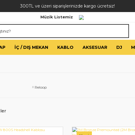
300TL ve üzeri siparişlerinizde kargo ücretsiz!
Müzik Listemiz
AP
İÇ / DIŞ MEKAN
KABLO
AKSESUAR
DJ
M
Reloop
ler