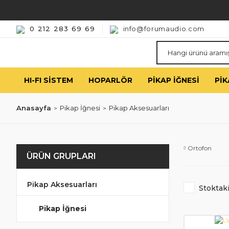
0 212 283 69 69
info@forumaudio.com
HI-FI SISTEM
HOPARLÖR
PIKAP İĞNESI
PIK
Anasayfa
Pikap İğnesi
Pikap Aksesuarları
Ortofon
ÜRÜN GRUPLARI
Pikap Aksesuarları
Stoktaki
Pikap İğnesi