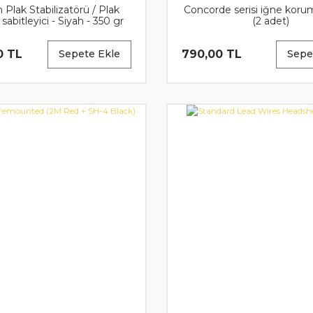
 Plak Stabilizatörü / Plak
Concorde serisi iğne koru
- sabitleyici - Siyah - 350 gr
(2 adet)
78mm x 31.73mm
0 TL
790,00 TL
Sepete Ekle
Sepe