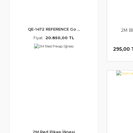
QE-1472 REFERENCE Go ...
2M Bl
Fiyat :
20.850,00 TL
295,00 
2M Red Pikap İğnesi