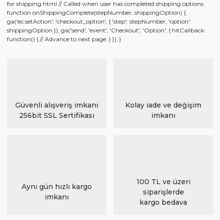
for shipping.html // Called when user has completed shipping options.
function onShippingComplete(stepNumber, shippingOption) {
ga('ec:setAction', 'checkout_option', { 'step': stepNumber, 'option':
shippingOption }); ga('send', 'event', 'Checkout', 'Option', { hitCallback:
function() { // Advance to next page. } }); }
Güvenli alışveriş imkanı
Kolay iade ve değişim
256bit SSL Sertifikası
imkanı
100 TL ve üzeri
Aynı gün hızlı kargo
siparişlerde
imkanı
kargo bedava