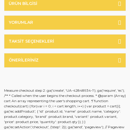
ÜRÜN BILGISI
YORUMLAR
TAKSIT SEÇENEKLERI
ÖNERILERINIZ
Measure checkout step 2: ga('create', 'UA-42848934-1'); ga('require', 'ec');
/** * Called when the user begins the checkout process. * @param {Array}
cart An array representing the user's shopping cart. */ function
checkout(cart) { for(var i = 0; i < cart.length; i++) { var product = cart[i];
ga('ec:addProduct', { 'id': product.id, 'name': product.name, 'category':
product.category, 'brand': product.brand, 'variant': product.variant,
'price': product.price, 'quantity': product.qty }); } }
ga('ec:setAction','checkout', {'step': 2}); ga('send', 'pageview'); // Pageview