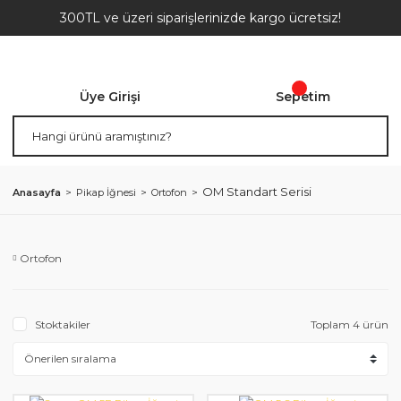
300TL ve üzeri siparişlerinizde kargo ücretsiz!
Üye Girişi
Sepetim
OM Standart Serisi
Anasayfa
Pikap İğnesi
Ortofon
Ortofon
Stoktakiler
Toplam 4 ürün