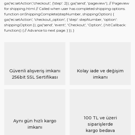
ga('ec:setAction','checkout', {'step': 2}); ga('send', 'pageview'); // Pageview
for shipping.html // Called when user has completed shipping options.
function onShippingComplete(stepNumber, shippingOption) {
ga('ec:setAction', 'checkout_option', { 'step': stepNumber, 'option':
shippingOption }); ga('send', 'event', 'Checkout', 'Option', { hitCallback:
function() { // Advance to next page. } }); }
Güvenli alışveriş imkanı
Kolay iade ve değişim
256bit SSL Sertifikası
imkanı
100 TL ve üzeri
Aynı gün hızlı kargo
siparişlerde
imkanı
kargo bedava