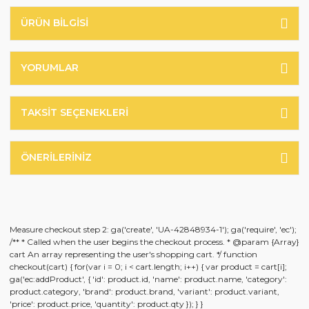
ÜRÜN BILGISI
YORUMLAR
TAKSIT SEÇENEKLERI
ÖNERILERINIZ
Measure checkout step 2: ga('create', 'UA-42848934-1'); ga('require', 'ec');
/** * Called when the user begins the checkout process. * @param {Array}
cart An array representing the user's shopping cart. */ function
checkout(cart) { for(var i = 0; i < cart.length; i++) { var product = cart[i];
ga('ec:addProduct', { 'id': product.id, 'name': product.name, 'category':
product.category, 'brand': product.brand, 'variant': product.variant,
'price': product.price, 'quantity': product.qty }); } }