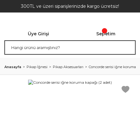
300TL ve üzeri siparişlerinizde kargo ücretsiz!
Üye Girişi
Sepetim
Anasayfa
Pikap İğnesi
Pikap Aksesuarları
Concorde serisi iğne koruma ka