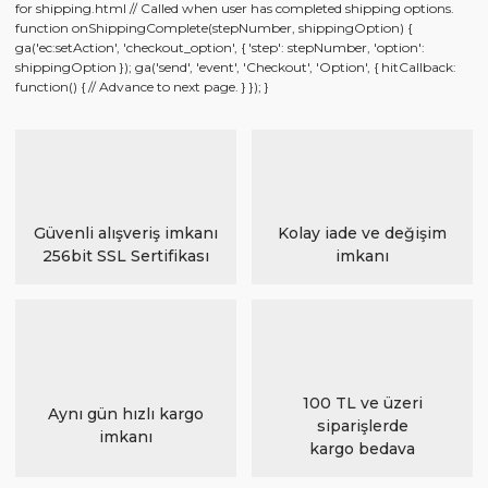
for shipping.html // Called when user has completed shipping options.
function onShippingComplete(stepNumber, shippingOption) {
ga('ec:setAction', 'checkout_option', { 'step': stepNumber, 'option':
shippingOption }); ga('send', 'event', 'Checkout', 'Option', { hitCallback:
function() { // Advance to next page. } }); }
Güvenli alışveriş imkanı
Kolay iade ve değişim
256bit SSL Sertifikası
imkanı
100 TL ve üzeri
Aynı gün hızlı kargo
siparişlerde
imkanı
kargo bedava