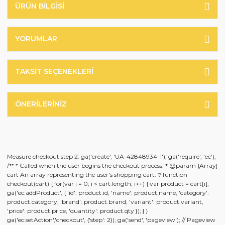
ÜRÜN BILGISI
YORUMLAR
TAKSIT SEÇENEKLERI
ÖNERILERINIZ
Measure checkout step 2: ga('create', 'UA-42848934-1'); ga('require', 'ec');
/** * Called when the user begins the checkout process. * @param {Array}
cart An array representing the user's shopping cart. */ function
checkout(cart) { for(var i = 0; i < cart.length; i++) { var product = cart[i];
ga('ec:addProduct', { 'id': product.id, 'name': product.name, 'category':
product.category, 'brand': product.brand, 'variant': product.variant,
'price': product.price, 'quantity': product.qty }); } }
ga('ec:setAction','checkout', {'step': 2}); ga('send', 'pageview'); // Pageview