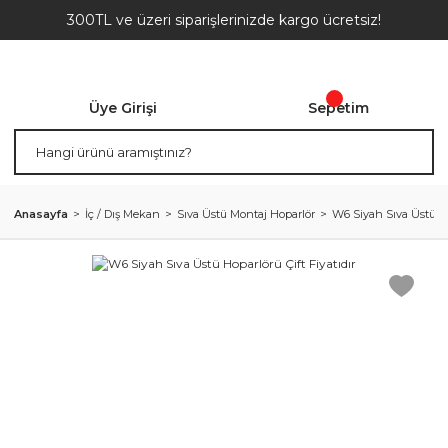
300TL ve üzeri siparişlerinizde kargo ücretsiz!
Üye Girişi
Sepetim
Anasayfa
İç / Dış Mekan
Sıva Üstü Montaj Hoparlör
W6 Siyah Sıva Üstü Hop