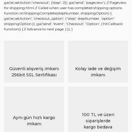
ga('ec:setAction','checkout', {'step': 2}); ga('send', 'pageview'); // Pageview
for shipping.html // Called when user has completed shipping options.
function onShippingComplete(stepNumber, shippingOption) {
ga('ec:setAction', 'checkout_option', { 'step': stepNumber, 'option':
shippingOption }); ga('send', 'event', 'Checkout', 'Option', { hitCallback:
function() { // Advance to next page. } }); }
Güvenli alışveriş imkanı
Kolay iade ve değişim
256bit SSL Sertifikası
imkanı
100 TL ve üzeri
Aynı gün hızlı kargo
siparişlerde
imkanı
kargo bedava