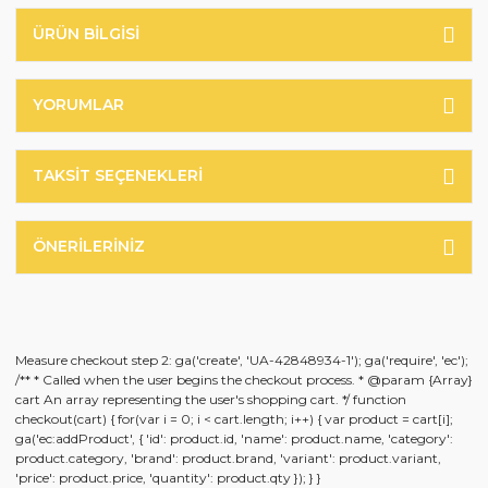
ÜRÜN BILGISI
YORUMLAR
TAKSIT SEÇENEKLERI
ÖNERILERINIZ
Measure checkout step 2: ga('create', 'UA-42848934-1'); ga('require', 'ec');
/** * Called when the user begins the checkout process. * @param {Array}
cart An array representing the user's shopping cart. */ function
checkout(cart) { for(var i = 0; i < cart.length; i++) { var product = cart[i];
ga('ec:addProduct', { 'id': product.id, 'name': product.name, 'category':
product.category, 'brand': product.brand, 'variant': product.variant,
'price': product.price, 'quantity': product.qty }); } }