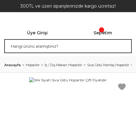
300TL ve üzeri siparişlerinizde kargo ücretsiz!
Üye Girişi
Sepetim
Anasayfa
Hoparlör
İç / Dış Mekan Hoparlör
Sıva Üstü Montaj Hoparlör
W