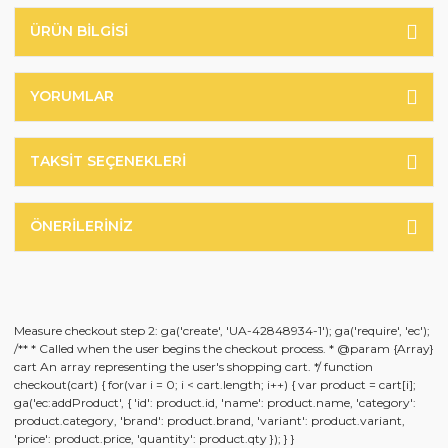
ÜRÜN BILGISI
YORUMLAR
TAKSIT SEÇENEKLERI
ÖNERILERINIZ
Measure checkout step 2: ga('create', 'UA-42848934-1'); ga('require', 'ec');
/** * Called when the user begins the checkout process. * @param {Array}
cart An array representing the user's shopping cart. */ function
checkout(cart) { for(var i = 0; i < cart.length; i++) { var product = cart[i];
ga('ec:addProduct', { 'id': product.id, 'name': product.name, 'category':
product.category, 'brand': product.brand, 'variant': product.variant,
'price': product.price, 'quantity': product.qty }); } }