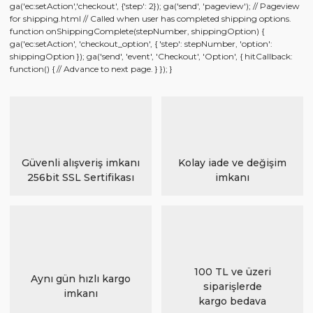
ga('ec:setAction','checkout', {'step': 2}); ga('send', 'pageview'); // Pageview
for shipping.html // Called when user has completed shipping options.
function onShippingComplete(stepNumber, shippingOption) {
ga('ec:setAction', 'checkout_option', { 'step': stepNumber, 'option':
shippingOption }); ga('send', 'event', 'Checkout', 'Option', { hitCallback:
function() { // Advance to next page. } }); }
Güvenli alışveriş imkanı
Kolay iade ve değişim
256bit SSL Sertifikası
imkanı
100 TL ve üzeri
Aynı gün hızlı kargo
siparişlerde
imkanı
kargo bedava