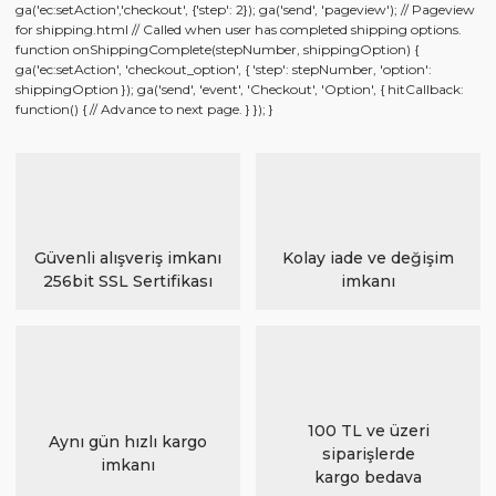
ga('ec:setAction','checkout', {'step': 2}); ga('send', 'pageview'); // Pageview
for shipping.html // Called when user has completed shipping options.
function onShippingComplete(stepNumber, shippingOption) {
ga('ec:setAction', 'checkout_option', { 'step': stepNumber, 'option':
shippingOption }); ga('send', 'event', 'Checkout', 'Option', { hitCallback:
function() { // Advance to next page. } }); }
Güvenli alışveriş imkanı
Kolay iade ve değişim
256bit SSL Sertifikası
imkanı
100 TL ve üzeri
Aynı gün hızlı kargo
siparişlerde
imkanı
kargo bedava