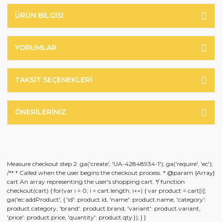
ÜRÜN BILGISI
YORUMLAR
TAKSIT SEÇENEKLERI
ÖNERILERINIZ
Measure checkout step 2: ga('create', 'UA-42848934-1'); ga('require', 'ec');
/** * Called when the user begins the checkout process. * @param {Array}
cart An array representing the user's shopping cart. */ function
checkout(cart) { for(var i = 0; i < cart.length; i++) { var product = cart[i];
ga('ec:addProduct', { 'id': product.id, 'name': product.name, 'category':
product.category, 'brand': product.brand, 'variant': product.variant,
'price': product.price, 'quantity': product.qty }); } }