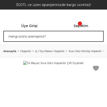
300TL ve üzeri siparişlerinizde kargo ücretsiz!
Üye Girişi
Sepetim
Anasayfa
Hoparlör
İç / Dış Mekan Hoparlör
Sıva Üstü Montaj Hoparlör
T