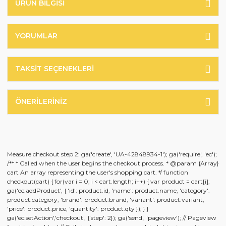
ÜRÜN BILGISI
YORUMLAR
TAKSIT SEÇENEKLERI
ÖNERILERINIZ
Measure checkout step 2: ga('create', 'UA-42848934-1'); ga('require', 'ec');
/** * Called when the user begins the checkout process. * @param {Array}
cart An array representing the user's shopping cart. */ function
checkout(cart) { for(var i = 0; i < cart.length; i++) { var product = cart[i];
ga('ec:addProduct', { 'id': product.id, 'name': product.name, 'category':
product.category, 'brand': product.brand, 'variant': product.variant,
'price': product.price, 'quantity': product.qty }); } }
ga('ec:setAction','checkout', {'step': 2}); ga('send', 'pageview'); // Pageview