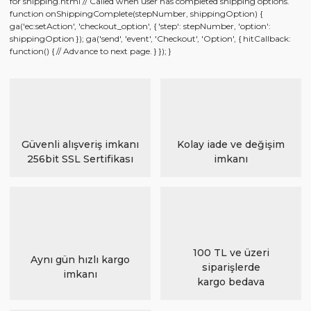
for shipping.html // Called when user has completed shipping options.
function onShippingComplete(stepNumber, shippingOption) {
ga('ec:setAction', 'checkout_option', { 'step': stepNumber, 'option':
shippingOption }); ga('send', 'event', 'Checkout', 'Option', { hitCallback:
function() { // Advance to next page. } }); }
Güvenli alışveriş imkanı
Kolay iade ve değişim
256bit SSL Sertifikası
imkanı
100 TL ve üzeri
Aynı gün hızlı kargo
siparişlerde
imkanı
kargo bedava