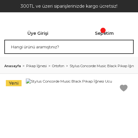
300TL ve üzeri siparişlerinizde kargo ücretsiz!
Üye Girişi
Sepetim
Anasayfa
Pikap İğnesi
Ortofon
Stylus Concorde Music Black Pikap İğnes
Yeni