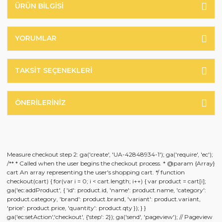
ÜRÜN BILGISI
YORUMLAR
TAKSIT SEÇENEKLERI
ÖNERILERINIZ
Measure checkout step 2: ga('create', 'UA-42848934-1'); ga('require', 'ec');
/** * Called when the user begins the checkout process. * @param {Array}
cart An array representing the user's shopping cart. */ function
checkout(cart) { for(var i = 0; i < cart.length; i++) { var product = cart[i];
ga('ec:addProduct', { 'id': product.id, 'name': product.name, 'category':
product.category, 'brand': product.brand, 'variant': product.variant,
'price': product.price, 'quantity': product.qty }); } }
ga('ec:setAction','checkout', {'step': 2}); ga('send', 'pageview'); // Pageview