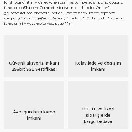
for shipping.html // Called when user has completed shipping options.
function onShippingComplete(stepNumber, shippingOption) {
ga('ec:setAction', 'checkout_option', { 'step': stepNumber, 'option':
shippingOption }); ga('send', 'event', 'Checkout', 'Option', { hitCallback:
function() { // Advance to next page. } }); }
Güvenli alışveriş imkanı
Kolay iade ve değişim
256bit SSL Sertifikası
imkanı
100 TL ve üzeri
Aynı gün hızlı kargo
siparişlerde
imkanı
kargo bedava