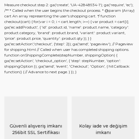
Measure checkout step 2: ga('create', 'UA-42848934-1'); ga('require', 'ec');
/** * Called when the user begins the checkout process. * @param {Array}
cart An array representing the user's shopping cart. */ function
checkout(cart) { for(var i = 0; i < cart.length; i++) { var product = cart[i];
ga('ec:addProduct', { 'id': product.id, 'name': product.name, 'category':
product.category, 'brand': product.brand, 'variant': product.variant,
'price': product.price, 'quantity': product.qty }); } }
ga('ec:setAction','checkout', {'step': 2}); ga('send', 'pageview'); // Pageview
for shipping.html // Called when user has completed shipping options.
function onShippingComplete(stepNumber, shippingOption) {
ga('ec:setAction', 'checkout_option', { 'step': stepNumber, 'option':
shippingOption }); ga('send', 'event', 'Checkout', 'Option', { hitCallback:
function() { // Advance to next page. } }); }
Güvenli alışveriş imkanı
Kolay iade ve değişim
256bit SSL Sertifikası
imkanı