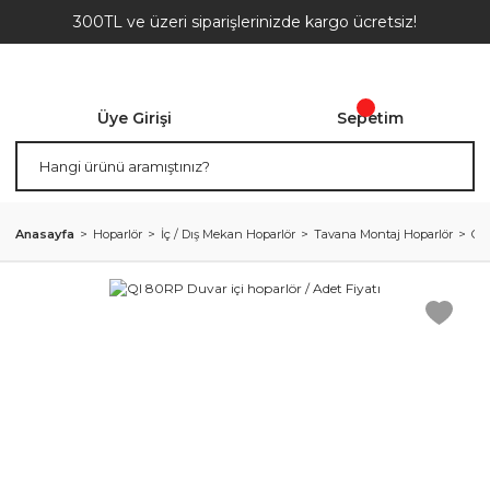
300TL ve üzeri siparişlerinizde kargo ücretsiz!
Üye Girişi
Sepetim
Anasayfa
Hoparlör
İç / Dış Mekan Hoparlör
Tavana Montaj Hoparlör
QI 