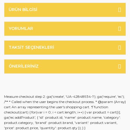
ÜRÜN BILGISI
YORUMLAR
TAKSIT SEÇENEKLERI
ÖNERILERINIZ
Measure checkout step 2: ga('create', 'UA-42848934-1'); ga('require', 'ec');
/** * Called when the user begins the checkout process. * @param {Array}
cart An array representing the user's shopping cart. */ function
checkout(cart) { for(var i = 0; i < cart.length; i++) { var product = cart[i];
ga('ec:addProduct', { 'id': product.id, 'name': product.name, 'category':
product.category, 'brand': product.brand, 'variant': product.variant,
'price': product.price, 'quantity': product.qty }); } }