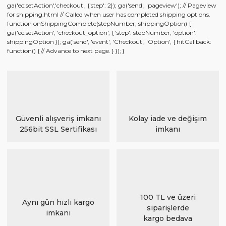
ga('ec:setAction','checkout', {'step': 2}); ga('send', 'pageview'); // Pageview
for shipping.html // Called when user has completed shipping options.
function onShippingComplete(stepNumber, shippingOption) {
ga('ec:setAction', 'checkout_option', { 'step': stepNumber, 'option':
shippingOption }); ga('send', 'event', 'Checkout', 'Option', { hitCallback:
function() { // Advance to next page. } }); }
Güvenli alışveriş imkanı
Kolay iade ve değişim
256bit SSL Sertifikası
imkanı
100 TL ve üzeri
Aynı gün hızlı kargo
siparişlerde
imkanı
kargo bedava