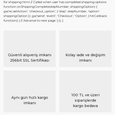
for shipping.html // Called when user has completed shipping options.
function onShippingComplete(stepNumber, shippingOption) {
ga('ec:setAction', 'checkout_option', { 'step': stepNumber, 'option':
shippingOption }); ga('send', 'event', 'Checkout', 'Option', { hitCallback:
function() { // Advance to next page. } }); }
Güvenli alışveriş imkanı
Kolay iade ve değişim
256bit SSL Sertifikası
imkanı
100 TL ve üzeri
Aynı gün hızlı kargo
siparişlerde
imkanı
kargo bedava