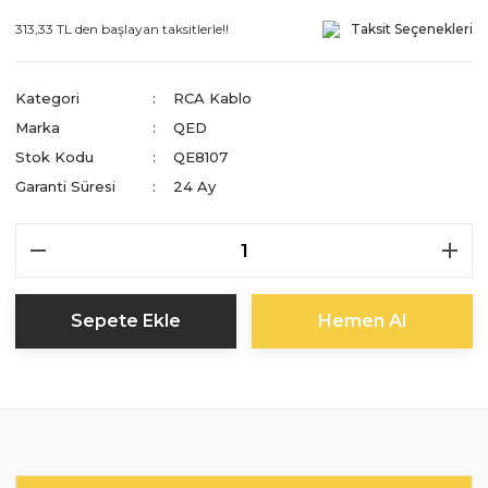
313,33 TL den başlayan taksitlerle!!
Taksit Seçenekleri
Kategori
RCA Kablo
Marka
QED
Stok Kodu
QE8107
Garanti Süresi
24 Ay
Sepete Ekle
Hemen Al