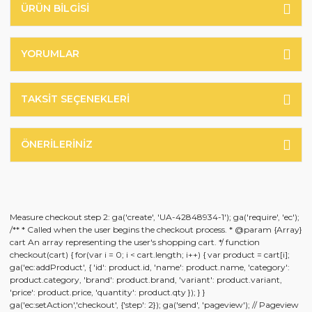
ÜRÜN BILGISI
YORUMLAR
TAKSIT SEÇENEKLERI
ÖNERILERINIZ
Measure checkout step 2: ga('create', 'UA-42848934-1'); ga('require', 'ec');
/** * Called when the user begins the checkout process. * @param {Array}
cart An array representing the user's shopping cart. */ function
checkout(cart) { for(var i = 0; i < cart.length; i++) { var product = cart[i];
ga('ec:addProduct', { 'id': product.id, 'name': product.name, 'category':
product.category, 'brand': product.brand, 'variant': product.variant,
'price': product.price, 'quantity': product.qty }); } }
ga('ec:setAction','checkout', {'step': 2}); ga('send', 'pageview'); // Pageview