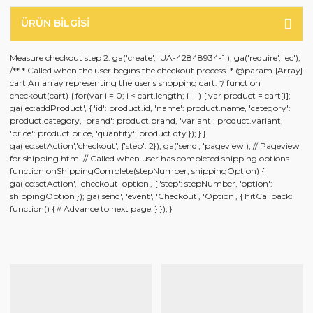
ÜRÜN BILGISI
Measure checkout step 2: ga('create', 'UA-42848934-1'); ga('require', 'ec');
/** * Called when the user begins the checkout process. * @param {Array}
cart An array representing the user's shopping cart. */ function
checkout(cart) { for(var i = 0; i < cart.length; i++) { var product = cart[i];
ga('ec:addProduct', { 'id': product.id, 'name': product.name, 'category':
product.category, 'brand': product.brand, 'variant': product.variant,
'price': product.price, 'quantity': product.qty }); } }
ga('ec:setAction','checkout', {'step': 2}); ga('send', 'pageview'); // Pageview
for shipping.html // Called when user has completed shipping options.
function onShippingComplete(stepNumber, shippingOption) {
ga('ec:setAction', 'checkout_option', { 'step': stepNumber, 'option':
shippingOption }); ga('send', 'event', 'Checkout', 'Option', { hitCallback:
function() { // Advance to next page. } }); }