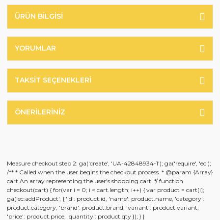
ÜRÜN BILGISI
YORUMLAR
TAKSIT SEÇENEKLERI
ÖNERILERINIZ
Measure checkout step 2: ga('create', 'UA-42848934-1'); ga('require', 'ec');
/** * Called when the user begins the checkout process. * @param {Array}
cart An array representing the user's shopping cart. */ function
checkout(cart) { for(var i = 0; i < cart.length; i++) { var product = cart[i];
ga('ec:addProduct', { 'id': product.id, 'name': product.name, 'category':
product.category, 'brand': product.brand, 'variant': product.variant,
'price': product.price, 'quantity': product.qty }); } }