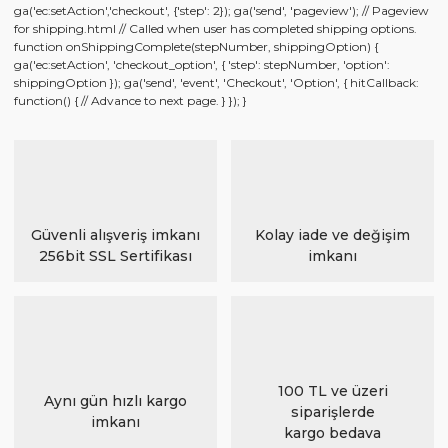
ga('ec:setAction','checkout', {'step': 2}); ga('send', 'pageview'); // Pageview
for shipping.html // Called when user has completed shipping options.
function onShippingComplete(stepNumber, shippingOption) {
ga('ec:setAction', 'checkout_option', { 'step': stepNumber, 'option':
shippingOption }); ga('send', 'event', 'Checkout', 'Option', { hitCallback:
function() { // Advance to next page. } }); }
Güvenli alışveriş imkanı
Kolay iade ve değişim
256bit SSL Sertifikası
imkanı
100 TL ve üzeri
Aynı gün hızlı kargo
siparişlerde
imkanı
kargo bedava