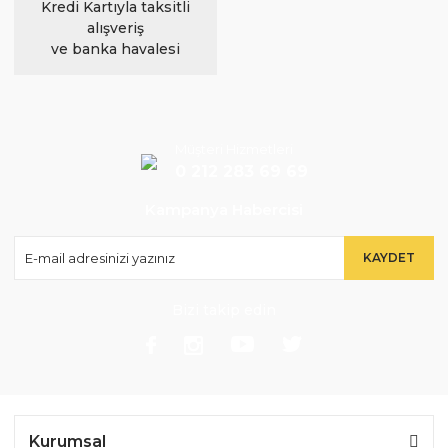
Kredi Kartıyla taksitli
alışveriş
ve banka havalesi
Müşteri Hizmetleri
0 212 283 69 69
Kampanya Habercisi
KAYDET
Bizi takip edin
Kurumsal