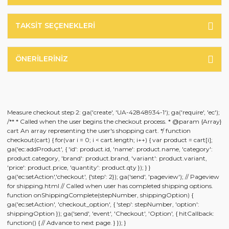
TAKSIT SEÇENEKLERI
ÖNERILERINIZ
Measure checkout step 2: ga('create', 'UA-42848934-1'); ga('require', 'ec');
/** * Called when the user begins the checkout process. * @param {Array}
cart An array representing the user's shopping cart. */ function
checkout(cart) { for(var i = 0; i < cart.length; i++) { var product = cart[i];
ga('ec:addProduct', { 'id': product.id, 'name': product.name, 'category':
product.category, 'brand': product.brand, 'variant': product.variant,
'price': product.price, 'quantity': product.qty }); } }
ga('ec:setAction','checkout', {'step': 2}); ga('send', 'pageview'); // Pageview
for shipping.html // Called when user has completed shipping options.
function onShippingComplete(stepNumber, shippingOption) {
ga('ec:setAction', 'checkout_option', { 'step': stepNumber, 'option':
shippingOption }); ga('send', 'event', 'Checkout', 'Option', { hitCallback:
function() { // Advance to next page. } }); }