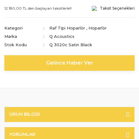
12.180,00 TL den başlayan taksitlerle!!
Taksit Seçenekleri
Kategori
Raf Tipi Hoparlör
,
Hoparlör
Marka
Q Acoustics
Stok Kodu
Q 3020c Satin Black
Gelince Haber Ver
ÜRÜN BILGISI
YORUMLAR