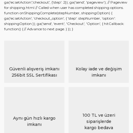
ga('ec:setAction','checkout', {'step': 2}); ga('send', 'pageview'); // Pageview
for shipping.html // Called when user has completed shipping options.
function onShippingComplete(stepNumber, shippingOption) {
ga('ec:setAction', 'checkout_option', { 'step': stepNumber, 'option':
shippingOption }); ga('send', 'event', 'Checkout', 'Option', { hitCallback:
function() { // Advance to next page. } }); }
Güvenli alışveriş imkanı
Kolay iade ve değişim
256bit SSL Sertifikası
imkanı
100 TL ve üzeri
Aynı gün hızlı kargo
siparişlerde
imkanı
kargo bedava