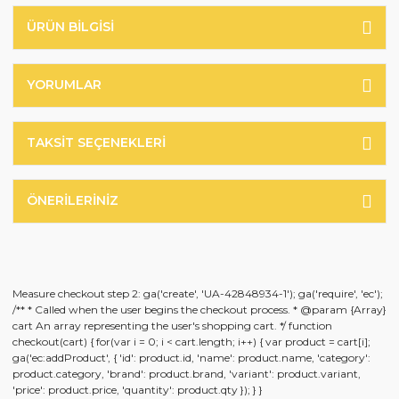
ÜRÜN BILGISI
YORUMLAR
TAKSIT SEÇENEKLERI
ÖNERILERINIZ
Measure checkout step 2: ga('create', 'UA-42848934-1'); ga('require', 'ec');
/** * Called when the user begins the checkout process. * @param {Array}
cart An array representing the user's shopping cart. */ function
checkout(cart) { for(var i = 0; i < cart.length; i++) { var product = cart[i];
ga('ec:addProduct', { 'id': product.id, 'name': product.name, 'category':
product.category, 'brand': product.brand, 'variant': product.variant,
'price': product.price, 'quantity': product.qty }); } }