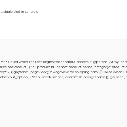
 a single stud or concrete
er konularda yetersiz gördüğünüz noktaları öneri formunu kullanarak ta
); /** * Called when the user begins the checkout process. * @param {Array} car
Bu ürüne ilk yorumu siz yapın!
; ga('ec:addProduct', { 'id': product.id, 'name': product.name, 'category': product
 {'step': 2}); ga('send', 'pageview'); // Pageview for shipping.html // Called whe
kout_option', { 'step': stepNumber, 'option': shippingOption }); ga('send', 'eve
Yorum Yaz