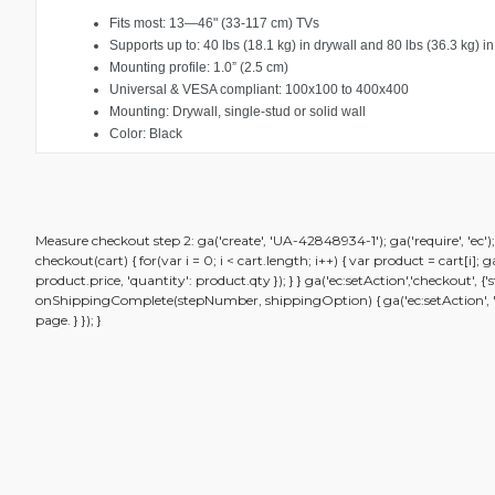
Fits most: 13—46" (33-117 cm) TVs
Supports up to: 40 lbs (18.1 kg) in drywall and 80 lbs (36.3 kg) in
Mounting profile: 1.0” (2.5 cm)
Universal & VESA compliant: 100x100 to 400x400
Mounting: Drywall, single-stud or solid wall
Color: Black
Bu ürünün fiyat bilgisi, resim, ürün açıklamalarında ve diğ
Measure checkout step 2: ga('create', 'UA-42848934-1'); ga('require', 'ec'
Görüş ve önerileriniz için teşekkür ederiz.
checkout(cart) { for(var i = 0; i < cart.length; i++) { var product = cart[i]
product.price, 'quantity': product.qty }); } } ga('ec:setAction','checkout',
onShippingComplete(stepNumber, shippingOption) { ga('ec:setAction', 'chec
Ürün resmi kalitesiz, bozuk veya görüntülenemiyor.
page. } }); }
Ürün açıklamasında eksik bilgiler bulunuyor.
Ürün bilgilerinde hatalar bulunuyor.
Ürün fiyatı diğer sitelerden daha pahalı.