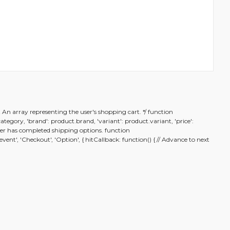
rafımıza iletebilirsiniz.
t An array representing the user's shopping cart. */ function
.category, 'brand': product.brand, 'variant': product.variant, 'price':
n user has completed shipping options. function
nt', 'Checkout', 'Option', { hitCallback: function() { // Advance to next