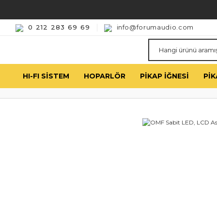
0 212 283 69 69
info@forumaudio.com
HI-FI SISTEM
HOPARLÖR
PIKAP İĞNESI
PIK