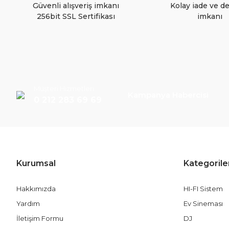
Bu ürüne benzer farklı alternatifler olmalı.
Güvenli alışveriş imkanı
Kolay iade ve d
256bit SSL Sertifikası
imkanı
Müşteri Hizmetleri
Kampanya Habercisi
0 212 283 69 69
Kurumsal
Kategorile
Hakkımızda
HI-FI Sistem
Yardım
Ev Sineması
İletişim Formu
DJ