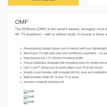
OMF
The EZMount (OMF) is the world’s easiest, strongest, most di
46” TV anywhere – with or without studs. It mounts in three e
Revolutionary design allows you to interact with your lightweight
Mount your TV with total ease and confidence anywhere – no st
Impressively low 1.0” (25mm) mounting profile
Precut installation template with mounting holes for simple and 
Lift n’ Lock™ allows you to easily attach your TV to the mount
Installs in just minutes with included drill bit, level and installati
Wall brackets rotate 90° to lock TV in place
Includes complete hardware kit