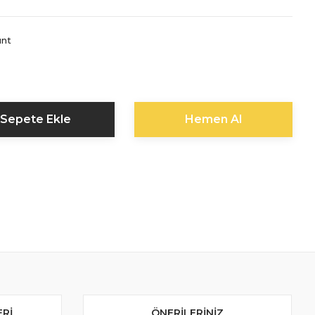
nt
Sepete Ekle
Hemen Al
ERI
ÖNERILERINIZ