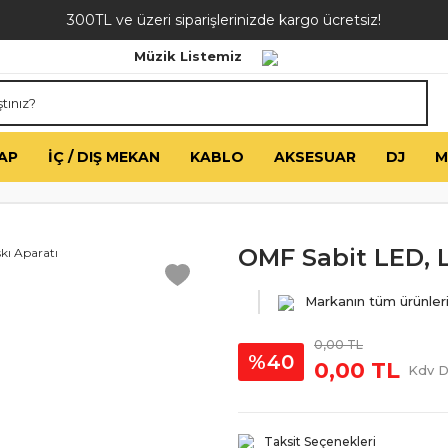
300TL ve üzeri siparişlerinizde kargo ücretsiz!
Müzik Listemiz
AP
İÇ / DIŞ MEKAN
KABLO
AKSESUAR
DJ
M
OMF Sabit LED, 
Markanın tüm ürünler
0,00 TL
%40
0,00 TL
Kdv D
Taksit Seçenekleri