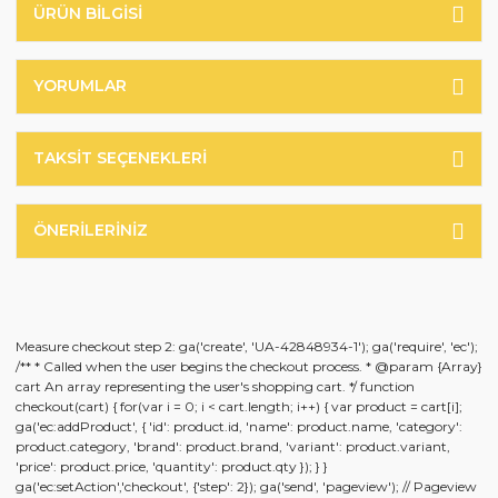
ÜRÜN BILGISI
YORUMLAR
TAKSIT SEÇENEKLERI
ÖNERILERINIZ
Measure checkout step 2: ga('create', 'UA-42848934-1'); ga('require', 'ec');
/** * Called when the user begins the checkout process. * @param {Array}
cart An array representing the user's shopping cart. */ function
checkout(cart) { for(var i = 0; i < cart.length; i++) { var product = cart[i];
ga('ec:addProduct', { 'id': product.id, 'name': product.name, 'category':
product.category, 'brand': product.brand, 'variant': product.variant,
'price': product.price, 'quantity': product.qty }); } }
ga('ec:setAction','checkout', {'step': 2}); ga('send', 'pageview'); // Pageview