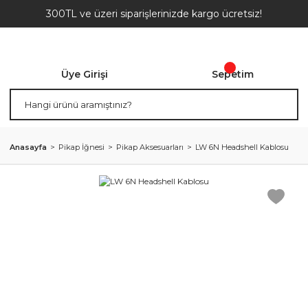
300TL ve üzeri siparişlerinizde kargo ücretsiz!
Üye Girişi
Sepetim
Anasayfa
Pikap İğnesi
Pikap Aksesuarları
LW 6N Headshell Kablosu