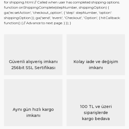
for shipping.html // Called when user has completed shipping options.
function onShippingComplete(stepNumber, shippingOption) {
ga('ec:setAction', 'checkout_option', { 'step': stepNumber, 'option':
shippingOption }); ga('send', 'event', 'Checkout', 'Option', { hitCallback:
function() { // Advance to next page. } }); }
Güvenli alışveriş imkanı
Kolay iade ve değişim
256bit SSL Sertifikası
imkanı
100 TL ve üzeri
Aynı gün hızlı kargo
siparişlerde
imkanı
kargo bedava