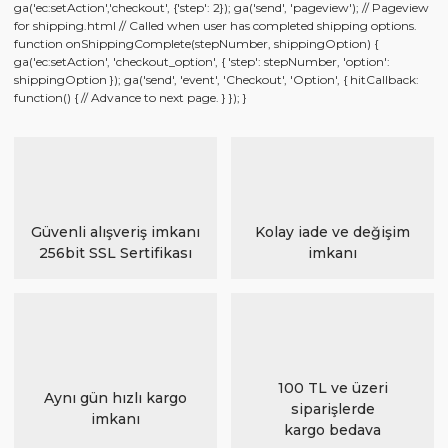
ga('ec:setAction','checkout', {'step': 2}); ga('send', 'pageview'); // Pageview
for shipping.html // Called when user has completed shipping options.
function onShippingComplete(stepNumber, shippingOption) {
ga('ec:setAction', 'checkout_option', { 'step': stepNumber, 'option':
shippingOption }); ga('send', 'event', 'Checkout', 'Option', { hitCallback:
function() { // Advance to next page. } }); }
Güvenli alışveriş imkanı
Kolay iade ve değişim
256bit SSL Sertifikası
imkanı
100 TL ve üzeri
Aynı gün hızlı kargo
siparişlerde
imkanı
kargo bedava