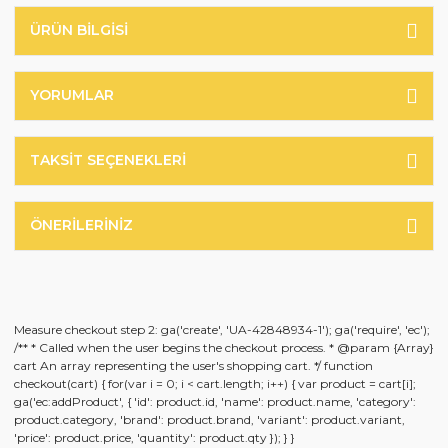
ÜRÜN BILGISI
YORUMLAR
TAKSIT SEÇENEKLERI
ÖNERILERINIZ
Measure checkout step 2: ga('create', 'UA-42848934-1'); ga('require', 'ec');
/** * Called when the user begins the checkout process. * @param {Array}
cart An array representing the user's shopping cart. */ function
checkout(cart) { for(var i = 0; i < cart.length; i++) { var product = cart[i];
ga('ec:addProduct', { 'id': product.id, 'name': product.name, 'category':
product.category, 'brand': product.brand, 'variant': product.variant,
'price': product.price, 'quantity': product.qty }); } }