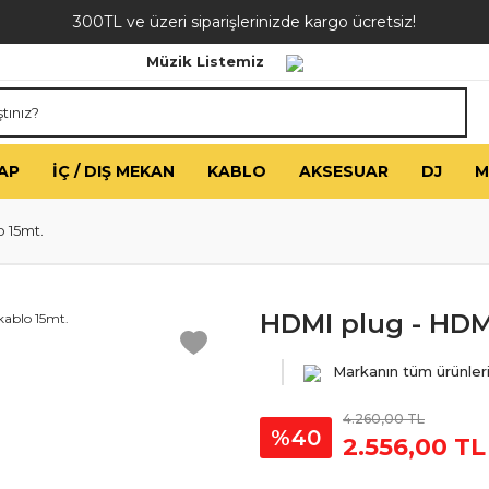
300TL ve üzeri siparişlerinizde kargo ücretsiz!
Müzik Listemiz
AP
İÇ / DIŞ MEKAN
KABLO
AKSESUAR
DJ
M
 15mt.
HDMI plug - HDM
Markanın tüm ürünler
4.260,00 TL
%40
2.556,00 TL