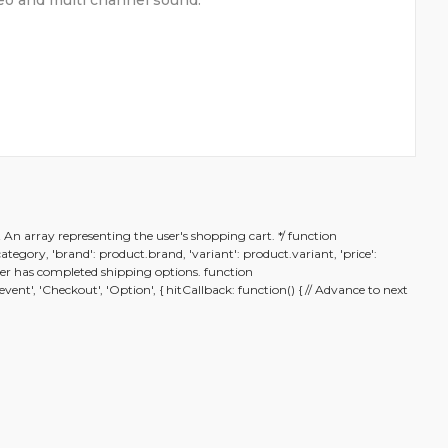
eo and multi channel sound.
rafımıza iletebilirsiniz.
t An array representing the user's shopping cart. */ function
.category, 'brand': product.brand, 'variant': product.variant, 'price':
n user has completed shipping options. function
nt', 'Checkout', 'Option', { hitCallback: function() { // Advance to next