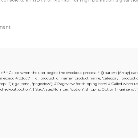
nsole to an HDTV or Monitor for High Definition digital vid
pment
er konularda yetersiz gördüğünüz noktaları öneri formunu kullanarak ta
); /** * Called when the user begins the checkout process. * @param {Array} car
Bu ürüne ilk yorumu siz yapın!
; ga('ec:addProduct', { 'id': product.id, 'name': product.name, 'category': product
 {'step': 2}); ga('send', 'pageview'); // Pageview for shipping.html // Called whe
kout_option', { 'step': stepNumber, 'option': shippingOption }); ga('send', 'eve
Yorum Yaz