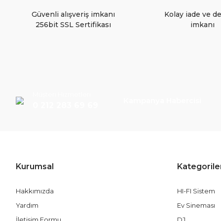
Bu ürüne benzer farklı alternatifler olmalı.
Güvenli alışveriş imkanı
Kolay iade ve d
256bit SSL Sertifikası
imkanı
Müşteri Hizmetleri
Kampanya Habercisi
0 212 283 69 69
Kurumsal
Kategorile
Hakkımızda
HI-FI Sistem
Yardım
Ev Sineması
İletişim Formu
DJ