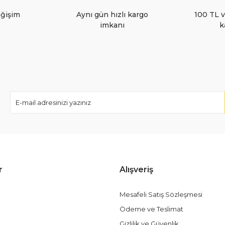
eğişim
Aynı gün hızlı kargo
100 TL v
imkanı
k
Gönder
r
Alışveriş
Mesafeli Satış Sözleşmesi
Ödeme ve Teslimat
Gizlilik ve Güvenlik