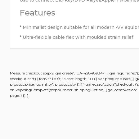
Use to connect Blu-Ray/DVD Player/Apple TV/Games co
Features
* Minimalist design suitable for all modern A/V equi
* Ultra-flexible cable flex with moulded strain relief
Bu ürünün fiyat bilgisi, resim, ürün açıklamalarında ve diğ
Measure checkout step 2: ga('create', 'UA-42848934-1'); ga('require', 'ec'
Görüş ve önerileriniz için teşekkür ederiz.
checkout(cart) { for(var i = 0; i < cart.length; i++) { var product = cart[i]
product.price, 'quantity': product.qty }); } } ga('ec:setAction','checkout',
onShippingComplete(stepNumber, shippingOption) { ga('ec:setAction', 'chec
Ürün resmi kalitesiz, bozuk veya görüntülenemiyor.
page. } }); }
Ürün açıklamasında eksik bilgiler bulunuyor.
Ürün bilgilerinde hatalar bulunuyor.
Ürün fiyatı diğer sitelerden daha pahalı.