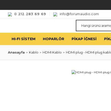
0 212 283 69 69
info@forumaudio.com
HI-FI SISTEM
HOPARLÖR
PIKAP İĞNESI
PIK
Anasayfa
Kablo
HDMI Kablo
HDMI plug - HDMI plug kablo