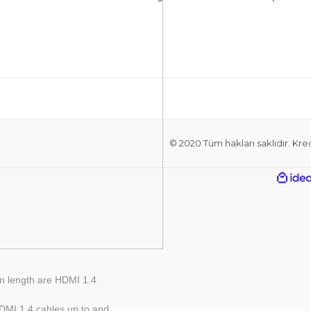
© 2020 Tüm hakları saklıdır. Kredi
n length are HDMI 1.4
HDMI 1.4 cables up to and