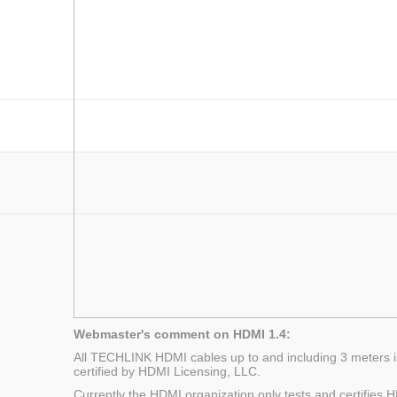
Webmaster's comment on HDMI 1.4:
All TECHLINK HDMI cables up to and including 3 meters i
certified by HDMI Licensing, LLC.
Currently the HDMI organization only tests and certifies 