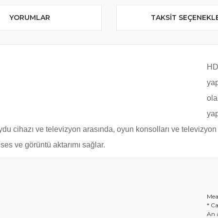
YORUMLAR
TAKSIT SEÇENEKL
HDM
yap
ola
yap
ydu cihazı ve televizyon arasında, oyun konsolları ve televizyon
ses ve görüntü aktarımı sağlar.
Meas
* C
An a