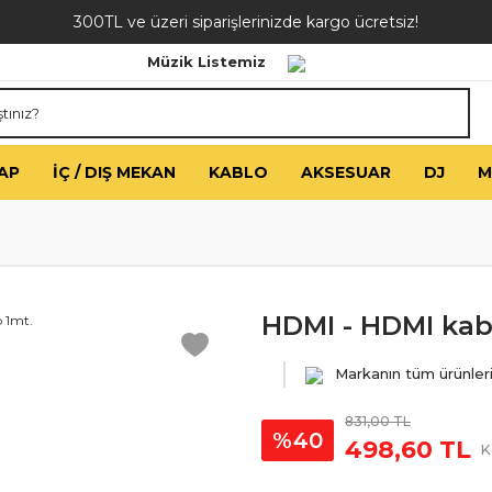
300TL ve üzeri siparişlerinizde kargo ücretsiz!
Müzik Listemiz
AP
İÇ / DIŞ MEKAN
KABLO
AKSESUAR
DJ
M
HDMI - HDMI kab
Markanın tüm ürünler
831,00 TL
%40
498,60 TL
K