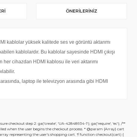
ERI
ÖNERILERINIZ
I kablolar yüksek kalitede ses ve görüntü aktarımı
abilen kablolardır. Bu kablolar sayesinde HDMI çıkışı
n her cihazdan HDMI kablosu ile veri aktarımı
ılabilir.
 arasında, laptop ile televizyon arasında gibi HDMI
Bu ürünün fiyat bilgisi, resim, ürün açıklamalarında ve
ure checkout step 2: ga('create', 'UA-42848934-1'); ga('require', 'ec'); /**
diğer konularda yetersiz gördüğünüz noktaları öneri
Bu ürüne ilk yorumu siz yapın!
alled when the user begins the checkout process. * @param {Array} cart
formunu kullanarak tarafımıza iletebilirsiniz.
rray representing the user's shopping cart. */ function checkout(cart) {