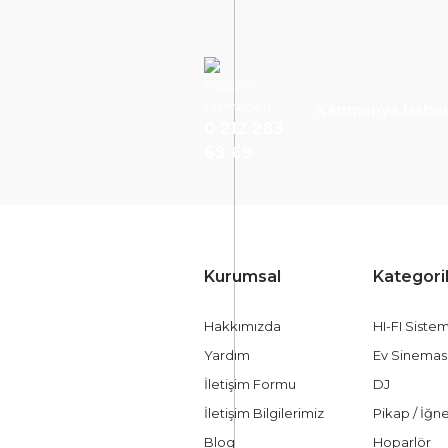
Müşteri
Hizmetleri
Kampanya Haberc
0 212 283
69 69
Kurumsal
Kategori
Hakkımızda
HI-FI Siste
Yardım
Ev Sinemas
İletişim Formu
DJ
İletişim Bilgilerimiz
Pikap / İğn
Blog
Hoparlör