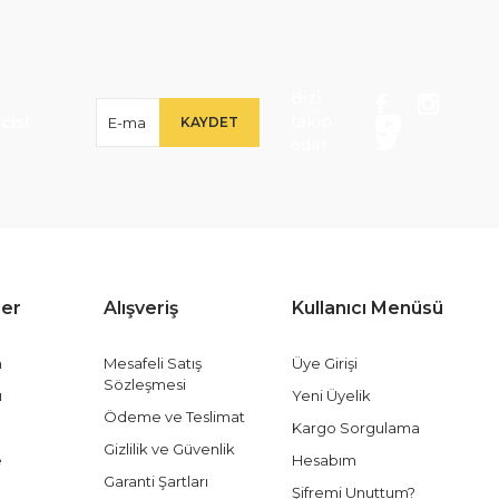
Bizi
isi
takip
KAYDET
edin
ler
Alışveriş
Kullanıcı Menüsü
m
Mesafeli Satış
Üye Girişi
Sözleşmesi
ı
Yeni Üyelik
Ödeme ve Teslimat
Kargo Sorgulama
Gizlilik ve Güvenlik
e
Hesabım
Garanti Şartları
Şifremi Unuttum?