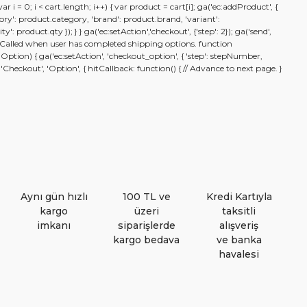
var i = 0; i < cart.length; i++) { var product = cart[i]; ga('ec:addProduct', {
Görüş ve önerileriniz için teşekkür ederiz.
Yorum Yaz
ory': product.category, 'brand': product.brand, 'variant':
': product.qty }); } } ga('ec:setAction','checkout', {'step': 2}); ga('send',
/ Called when user has completed shipping options. function
on) { ga('ec:setAction', 'checkout_option', { 'step': stepNumber,
Ürün resmi kalitesiz, bozuk veya görüntülenemiyor.
 'Checkout', 'Option', { hitCallback: function() { // Advance to next page. }
Ürün açıklamasında eksik bilgiler bulunuyor.
Ürün bilgilerinde hatalar bulunuyor.
Ürün fiyatı diğer sitelerden daha pahalı.
Bu ürüne benzer farklı alternatifler olmalı.
Aynı gün hızlı
100 TL ve
Kredi Kartıyla
kargo
üzeri
taksitli
imkanı
siparişlerde
alışveriş
kargo bedava
ve banka
havalesi
Gönder