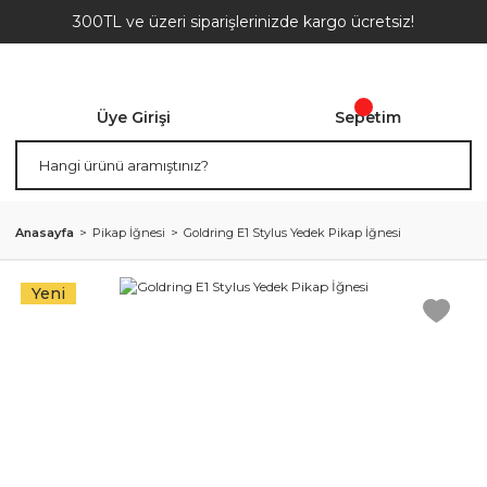
300TL ve üzeri siparişlerinizde kargo ücretsiz!
Üye Girişi
Sepetim
Anasayfa
Pikap İğnesi
Goldring E1 Stylus Yedek Pikap İğnesi
Yeni