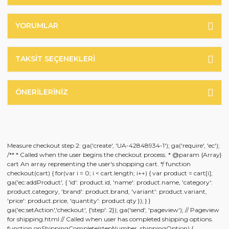
YORUMLAR
TAKSIT SEÇENEKLERI
ÖNERILERINIZ
Measure checkout step 2: ga('create', 'UA-42848934-1'); ga('require', 'ec');
/** * Called when the user begins the checkout process. * @param {Array}
cart An array representing the user's shopping cart. */ function
checkout(cart) { for(var i = 0; i < cart.length; i++) { var product = cart[i];
ga('ec:addProduct', { 'id': product.id, 'name': product.name, 'category':
product.category, 'brand': product.brand, 'variant': product.variant,
'price': product.price, 'quantity': product.qty }); } }
ga('ec:setAction','checkout', {'step': 2}); ga('send', 'pageview'); // Pageview
for shipping.html // Called when user has completed shipping options.
function onShippingComplete(stepNumber, shippingOption) {