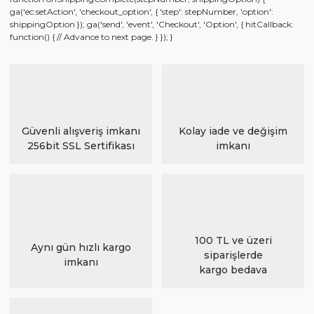
ga('ec:setAction', 'checkout_option', { 'step': stepNumber, 'option':
shippingOption }); ga('send', 'event', 'Checkout', 'Option', { hitCallback:
function() { // Advance to next page. } }); }
Güvenli alışveriş imkanı
Kolay iade ve değişim
256bit SSL Sertifikası
imkanı
100 TL ve üzeri
Aynı gün hızlı kargo
siparişlerde
imkanı
kargo bedava