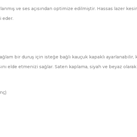
lanmış ve ses açısından optimize edilmiştir. Hassas lazer kesim
i eder.
m bir duruş için isteğe bağlı kauçuk kapaklı ayarlanabilir, kili
ını elde etmenizi sağlar. Saten kaplama, siyah ve beyaz olara
nç)