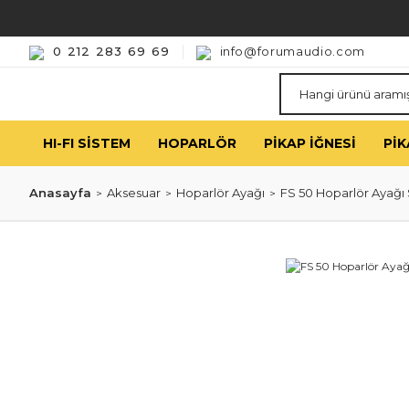
0 212 283 69 69
info@forumaudio.com
HI-FI SISTEM
HOPARLÖR
PIKAP İĞNESI
PIK
Anasayfa
Aksesuar
Hoparlör Ayağı
FS 50 Hoparlör Ayağı 