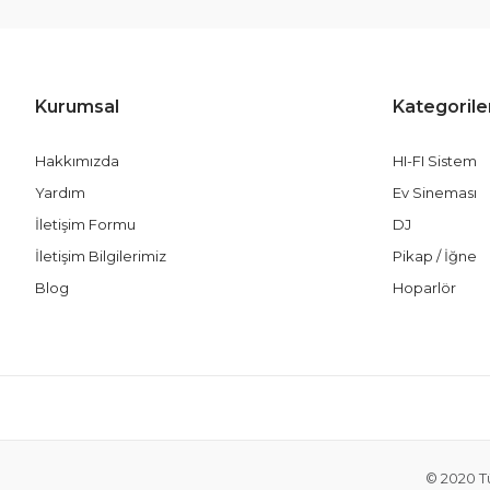
Kurumsal
Kategorile
Hakkımızda
HI-FI Sistem
Yardım
Ev Sineması
İletişim Formu
DJ
İletişim Bilgilerimiz
Pikap / İğne
Blog
Hoparlör
© 2020 Tü