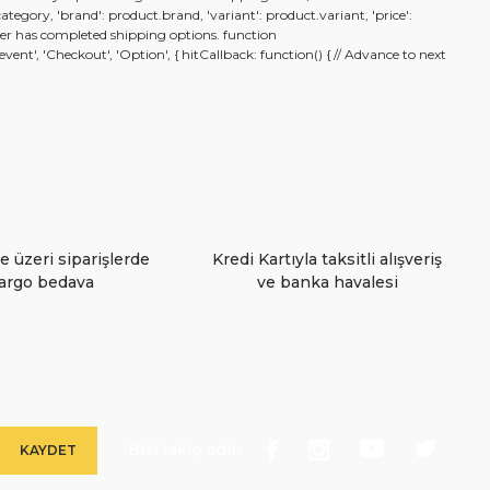
.category, 'brand': product.brand, 'variant': product.variant, 'price':
n user has completed shipping options. function
nt', 'Checkout', 'Option', { hitCallback: function() { // Advance to next
e üzeri siparişlerde
Kredi Kartıyla taksitli alışveriş
argo bedava
ve banka havalesi
Bizi takip edin
KAYDET