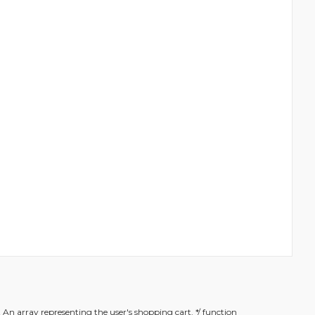
rafımıza iletebilirsiniz.
t An array representing the user's shopping cart. */ function