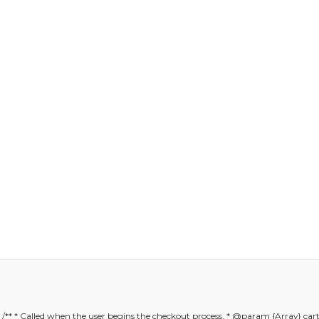
er konularda yetersiz gördüğünüz noktaları öneri formunu kullanarak ta
); /** * Called when the user begins the checkout process. * @param {Array} car
Bu ürüne ilk yorumu siz yapın!