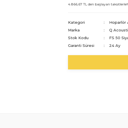
4.866,67 TL den başlayan taksitlerle!
Kategori
Hoparlör 
Marka
Q Acoust
Stok Kodu
FS 50 Siy
Garanti Süresi
24 Ay