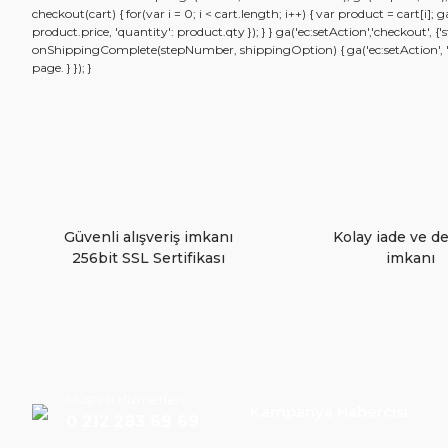
checkout(cart) { for(var i = 0; i < cart.length; i++) { var product = cart[i]
product.price, 'quantity': product.qty }); } } ga('ec:setAction','checkout',
onShippingComplete(stepNumber, shippingOption) { ga('ec:setAction', 'chec
Ürün resmi kalitesiz, bozuk veya görüntülenemiyor.
page. } }); }
Ürün açıklamasında eksik bilgiler bulunuyor.
Ürün bilgilerinde hatalar bulunuyor.
Ürün fiyatı diğer sitelerden daha pahalı.
Bu ürüne benzer farklı alternatifler olmalı.
Güvenli alışveriş imkanı
Kolay iade ve d
256bit SSL Sertifikası
imkanı
Müşteri Hizmetleri
Kampanya Habercisi
0 212 283 69 69