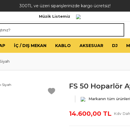
300TL ve üzeri siparişlerinizde kargo ücretsiz!
Müzik Listemiz
AP
İÇ / DIŞ MEKAN
KABLO
AKSESUAR
DJ
M
Siyah
FS 50 Hoparlör A
Markanın tüm ürünler
14.600,00 TL
Kdv Dahi