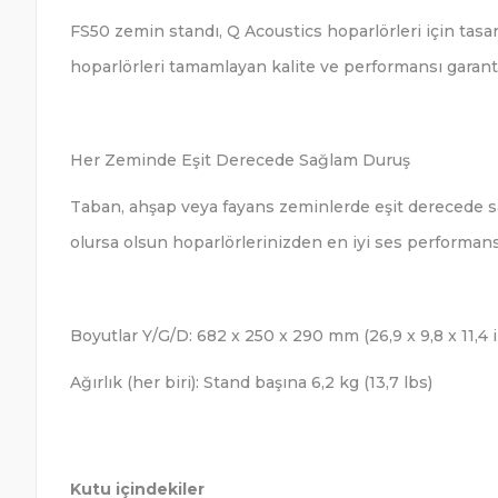
FS50 zemin standı, Q Acoustics hoparlörleri için tasar
hoparlörleri tamamlayan kalite ve performansı garant
Her Zeminde Eşit Derecede Sağlam Duruş
Taban, ahşap veya fayans zeminlerde eşit derecede sağla
olursa olsun hoparlörlerinizden en iyi ses performans
Boyutlar Y/G/D: 682 x 250 x 290 mm (26,9 x 9,8 x 11,4 i
Ağırlık (her biri): Stand başına 6,2 kg (13,7 lbs)
Kutu içindekiler