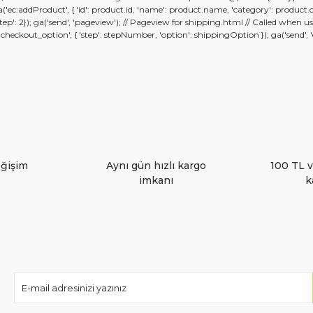
; ga('ec:addProduct', { 'id': product.id, 'name': product.name, 'category': product
 {'step': 2}); ga('send', 'pageview'); // Pageview for shipping.html // Called whe
kout_option', { 'step': stepNumber, 'option': shippingOption }); ga('send', 'eve
Yorum Yaz
eğişim
Aynı gün hızlı kargo
100 TL v
imkanı
k
Gönder