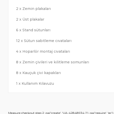
2 x Zemin plakaları
2 x Üst plakalar
6 x Stand sütunları
12 x Sütun sabitleme cıvataları
4 x Hoparlör montaj cıvataları
8 x Zemin çivileri ve kilitleme somunları
8 x Kauçuk çivi kapakları
1 x Kullanım Kılavuzu
Bu ürünün fiyat bilgisi, resim, ürün açıklamalarında ve diğ
Measure checkout step 2: ga('create', 'UA-42848934-1'); ga('require', 'ec'
Görüş ve önerileriniz için teşekkür ederiz.