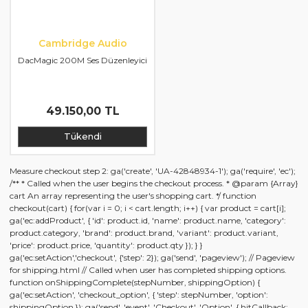
Cambridge Audio
DacMagic 200M Ses Düzenleyici
49.150,00 TL
Tükendi
Measure checkout step 2: ga('create', 'UA-42848934-1'); ga('require', 'ec');
/** * Called when the user begins the checkout process. * @param {Array}
cart An array representing the user's shopping cart. */ function
checkout(cart) { for(var i = 0; i < cart.length; i++) { var product = cart[i];
ga('ec:addProduct', { 'id': product.id, 'name': product.name, 'category':
product.category, 'brand': product.brand, 'variant': product.variant,
'price': product.price, 'quantity': product.qty }); } }
ga('ec:setAction','checkout', {'step': 2}); ga('send', 'pageview'); // Pageview
for shipping.html // Called when user has completed shipping options.
function onShippingComplete(stepNumber, shippingOption) {
ga('ec:setAction', 'checkout_option', { 'step': stepNumber, 'option':
shippingOption }); ga('send', 'event', 'Checkout', 'Option', { hitCallback: