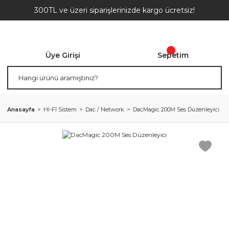
300TL ve üzeri siparişlerinizde kargo ücretsiz!
Üye Girişi
Sepetim
Anasayfa
HI-FI Sistem
Dac / Network
DacMagic 200M Ses Düzenleyici