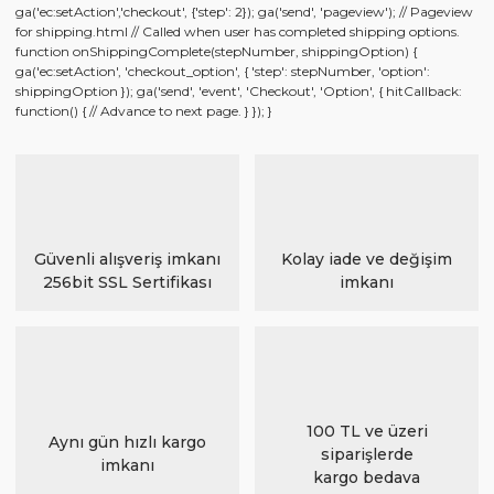
ga('ec:setAction','checkout', {'step': 2}); ga('send', 'pageview'); // Pageview
for shipping.html // Called when user has completed shipping options.
function onShippingComplete(stepNumber, shippingOption) {
ga('ec:setAction', 'checkout_option', { 'step': stepNumber, 'option':
shippingOption }); ga('send', 'event', 'Checkout', 'Option', { hitCallback:
function() { // Advance to next page. } }); }
Güvenli alışveriş imkanı
Kolay iade ve değişim
256bit SSL Sertifikası
imkanı
100 TL ve üzeri
Aynı gün hızlı kargo
siparişlerde
imkanı
kargo bedava