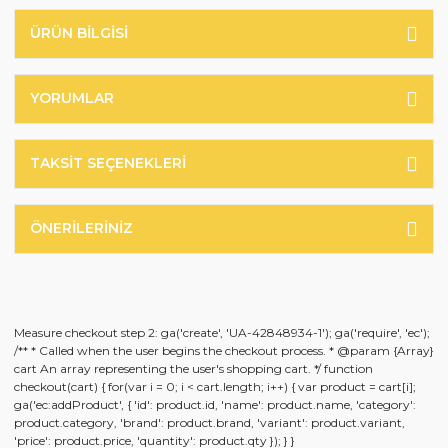
ÜRÜN BILGISI
YORUMLAR
TAKSIT SEÇENEKLERI
ÖNERILERINIZ
Measure checkout step 2: ga('create', 'UA-42848934-1'); ga('require', 'ec');
/** * Called when the user begins the checkout process. * @param {Array}
cart An array representing the user's shopping cart. */ function
checkout(cart) { for(var i = 0; i < cart.length; i++) { var product = cart[i];
ga('ec:addProduct', { 'id': product.id, 'name': product.name, 'category':
product.category, 'brand': product.brand, 'variant': product.variant,
'price': product.price, 'quantity': product.qty }); } }