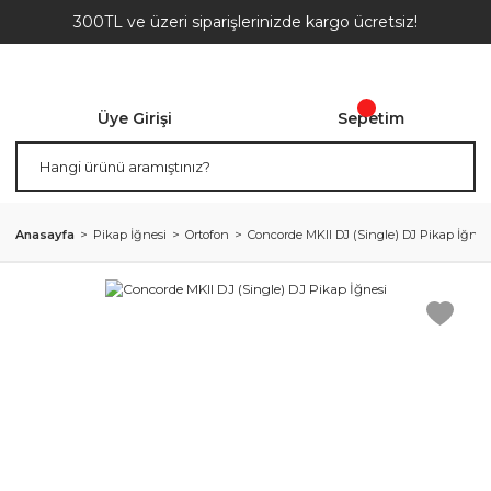
300TL ve üzeri siparişlerinizde kargo ücretsiz!
Üye Girişi
Sepetim
Anasayfa
Pikap İğnesi
Ortofon
Concorde MKII DJ (Single) DJ Pikap İğnes