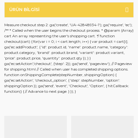
ÜRÜN BILGISI
Measure checkout step 2: ga('create', 'UA-42848934-1'); ga('require', 'ec');
/** * Called when the user begins the checkout process. * @param {Array}
cart An array representing the user's shopping cart. */ function
checkout(cart) { for(var i = 0; i < cart.length; i++) { var product = cart[i];
ga('ec:addProduct', { 'id': product.id, 'name': product.name, 'category':
product.category, 'brand': product.brand, 'variant': product.variant,
'price': product.price, 'quantity': product.qty }); } }
ga('ec:setAction','checkout', {'step': 2}); ga('send', 'pageview'); // Pageview
for shipping.html // Called when user has completed shipping options.
function onShippingComplete(stepNumber, shippingOption) {
ga('ec:setAction', 'checkout_option', { 'step': stepNumber, 'option':
shippingOption }); ga('send', 'event', 'Checkout', 'Option', { hitCallback:
function() { // Advance to next page. } }); }