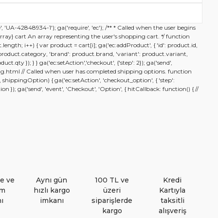
esim, ürün açıklamalarında ve diğer konularda yetersiz
, 'UA-42848934-1'); ga('require', 'ec'); /** * Called when the user begins
Yorum Yaz
 formunu kullanarak tarafımıza iletebilirsiniz.
ay} cart An array representing the user's shopping cart. */ function
t.length; i++) { var product = cart[i]; ga('ec:addProduct', { 'id': product.id,
 teşekkür ederiz.
roduct.category, 'brand': product.brand, 'variant': product.variant,
uct.qty }); } } ga('ec:setAction','checkout', {'step': 2}); ga('send',
ng.html // Called when user has completed shipping options. function
ppingOption) { ga('ec:setAction', 'checkout_option', { 'step':
ozuk veya görüntülenemiyor.
}); ga('send', 'event', 'Checkout', 'Option', { hitCallback: function() { //
 bilgiler bulunuyor.
r bulunuyor.
den daha pahalı.
ternatifler olmalı.
de ve
Aynı gün
100 TL ve
Kredi
im
hızlı kargo
üzeri
Kartıyla
ı
imkanı
siparişlerde
taksitli
kargo
alışveriş