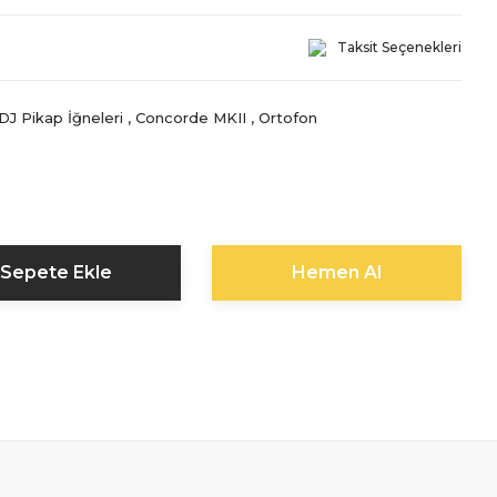
Taksit Seçenekleri
DJ Pikap İğneleri
,
Concorde MKII
,
Ortofon
0
Sepete Ekle
Hemen Al