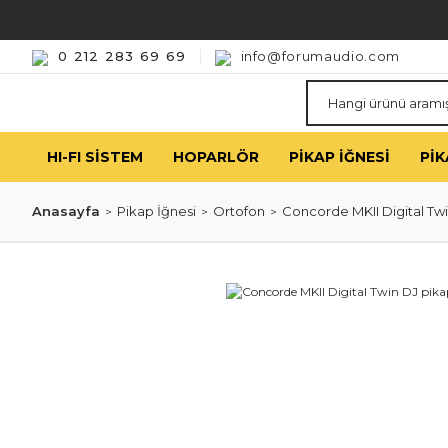
0 212 283 69 69
info@forumaudio.com
HI-FI SISTEM
HOPARLÖR
PIKAP İĞNESI
PIK
Anasayfa
Pikap İğnesi
Ortofon
Concorde MKII Digital Twin 