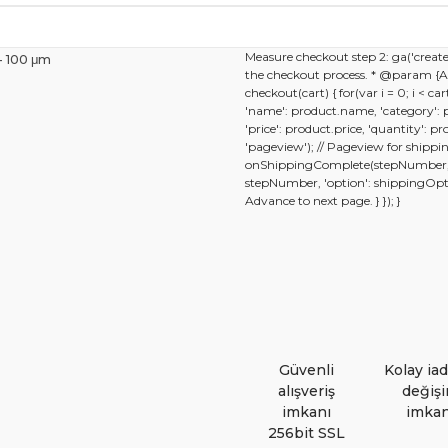
Bu ürünün fiyat bilgisi, r
Measure checkout step 2: ga('create'
- 100 μm
gördüğünüz noktaları öneri
the checkout process. * @param {Arr
checkout(cart) { for(var i = 0; i < car
Görüş ve önerileriniz için
'name': product.name, 'category': p
'price': product.price, 'quantity': prod
'pageview'); // Pageview for shippi
onShippingComplete(stepNumber, shi
Ürün resmi kalitesiz, b
stepNumber, 'option': shippingOption 
Advance to next page. } }); }
Ürün açıklamasında eksik
Ürün bilgilerinde hatala
Ürün fiyatı diğer siteler
Bu ürüne benzer farklı al
Güvenli
Kolay ia
alışveriş
değiş
imkanı
imkan
256bit SSL