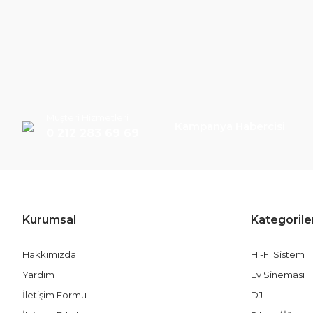
Müşteri Hizmetleri
Kampanya Habercisi
0 212 283 69 69
Kurumsal
Kategorile
Hakkımızda
HI-FI Sistem
Yardım
Ev Sineması
İletişim Formu
DJ