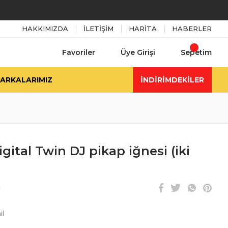
HAKKIMIZDA
İLETİŞİM
HARİTA
HABERLER
Favoriler
Üye Girişi
Sepetim
ARKALARIMIZ
İNDİRİMDEKİLER
gital Twin DJ pikap iğnesi (iki
i
il