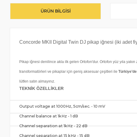
ÜRÜN BILGISI
Concorde MKII Digital Twin DJ pikap iğnesi (iki adet fiy
Pikap iğnesi denilince akla ilk gelen Ortofon'dur. Ortofon yüz yıla yakın 
transformatörleri ve pikaplar için geniş aksesuar çeşitleri ile
Türkiye’de 
lütfen satın almayınız.
TEKNİK ÖZELLİKLER
Output voltage at 1000Hz, 5cm/sec. - 10 mV
Channel balance at 1kHz - 1 dB
Channel separation at 1kHz - 22 dB
Channel separation at 15 kHz - 15 dB