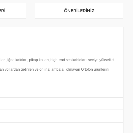
ERI
ÖNERILERINIZ
ri, iğne kafaları, pikap kolları, high-end ses kabloları, seviye yükseltici
n yollardan getirilen ve orijinal ambalajı olmayan Ortofon ürünlerini
u ürüne ilk yorumu siz yapın!