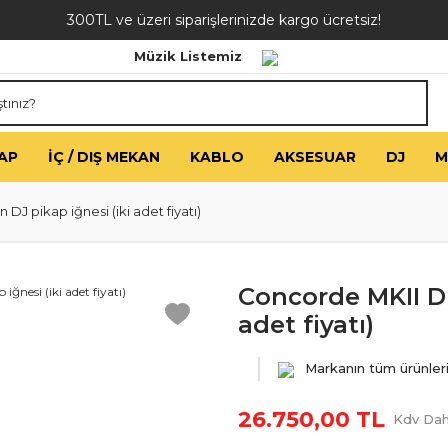
300TL ve üzeri siparişlerinizde kargo ücretsiz!
Müzik Listemiz
AP
İÇ / DIŞ MEKAN
KABLO
AKSESUAR
DJ
M
DJ pikap iğnesi (iki adet fiyatı)
Concorde MKII Di
adet fiyatı)
Markanın tüm ürünler
26.750,00 TL
Kdv Dah