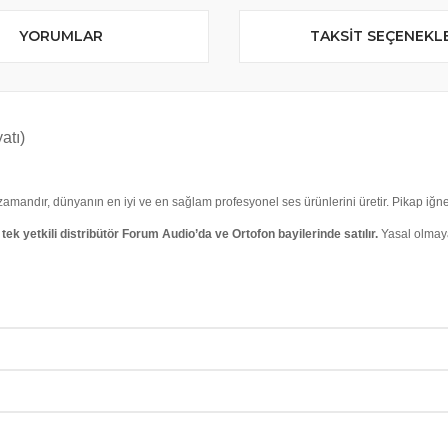
YORUMLAR
TAKSIT SEÇENEKL
atı)
zamandır, dünyanın en iyi ve en sağlam profesyonel ses ürünlerini üretir. Pikap iğnele
tek yetkili distribütör Forum Audio’da ve Ortofon bayilerinde satılır.
Yasal olmaya
B