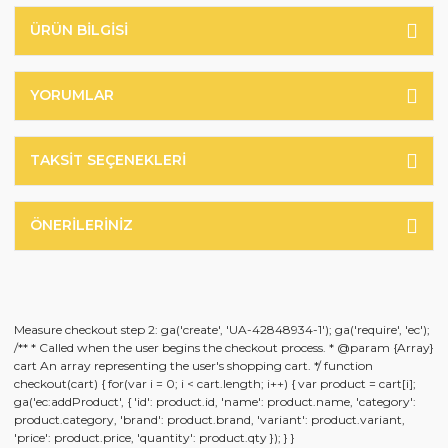
ÜRÜN BILGISI
YORUMLAR
TAKSIT SEÇENEKLERI
ÖNERILERINIZ
Measure checkout step 2: ga('create', 'UA-42848934-1'); ga('require', 'ec');
/** * Called when the user begins the checkout process. * @param {Array}
cart An array representing the user's shopping cart. */ function
checkout(cart) { for(var i = 0; i < cart.length; i++) { var product = cart[i];
ga('ec:addProduct', { 'id': product.id, 'name': product.name, 'category':
product.category, 'brand': product.brand, 'variant': product.variant,
'price': product.price, 'quantity': product.qty }); } }