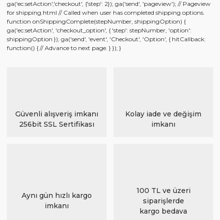
ga('ec:setAction','checkout', {'step': 2}); ga('send', 'pageview'); // Pageview
for shipping.html // Called when user has completed shipping options.
function onShippingComplete(stepNumber, shippingOption) {
ga('ec:setAction', 'checkout_option', { 'step': stepNumber, 'option':
shippingOption }); ga('send', 'event', 'Checkout', 'Option', { hitCallback:
function() { // Advance to next page. } }); }
Güvenli alışveriş imkanı
Kolay iade ve değişim
256bit SSL Sertifikası
imkanı
100 TL ve üzeri
Aynı gün hızlı kargo
siparişlerde
imkanı
kargo bedava