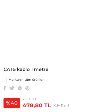
CAT5 kablo 1 metre
Markanın tüm ürünleri
798,00 TL
%40
478,80 TL
Kdv Dahil