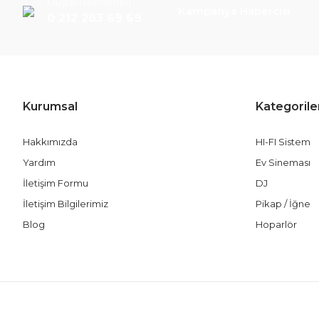
Müşteri Hizmetleri
Kampanya Habercisi
0 212 283 69 69
Kurumsal
Kategorile
Hakkımızda
HI-FI Sistem
Yardım
Ev Sineması
İletişim Formu
DJ
İletişim Bilgilerimiz
Pikap / İğne
Blog
Hoparlör