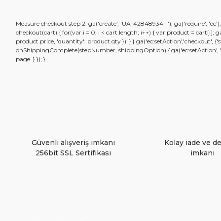
Bu ürünün fiyat bilgisi, resim, ürün açıklamalarında ve diğ
Measure checkout step 2: ga('create', 'UA-42848934-1'); ga('require', 'ec'
Görüş ve önerileriniz için teşekkür ederiz.
checkout(cart) { for(var i = 0; i < cart.length; i++) { var product = cart[i]
product.price, 'quantity': product.qty }); } } ga('ec:setAction','checkout',
onShippingComplete(stepNumber, shippingOption) { ga('ec:setAction', 'chec
Ürün resmi kalitesiz, bozuk veya görüntülenemiyor.
page. } }); }
Ürün açıklamasında eksik bilgiler bulunuyor.
Ürün bilgilerinde hatalar bulunuyor.
Ürün fiyatı diğer sitelerden daha pahalı.
Bu ürüne benzer farklı alternatifler olmalı.
Güvenli alışveriş imkanı
Kolay iade ve d
256bit SSL Sertifikası
imkanı