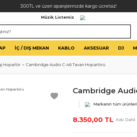
300TL ve üzeri siparişlerinizde kargo ücretsiz!
Müzik Listemiz
AP
İÇ / DIŞ MEKAN
KABLO
AKSESUAR
DJ
M
j Hoparlör
Cambridge Audio C-46 Tavan Hoparlörü
Cambridge Audio
Markanın tüm ürünler
8.350,00 TL
Kdv Dahil