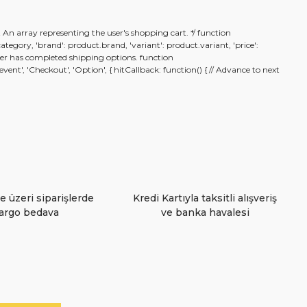
rafımıza iletebilirsiniz.
t An array representing the user's shopping cart. */ function
.category, 'brand': product.brand, 'variant': product.variant, 'price':
n user has completed shipping options. function
nt', 'Checkout', 'Option', { hitCallback: function() { // Advance to next
e üzeri siparişlerde
Kredi Kartıyla taksitli alışveriş
argo bedava
ve banka havalesi