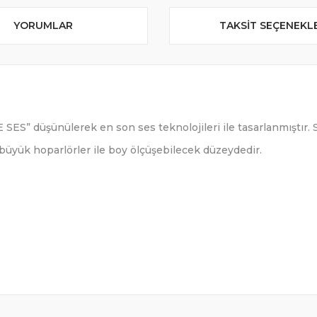
YORUMLAR
TAKSIT SEÇENEKL
SES” düşünülerek en son ses teknolojileri ile tasarlanmıştır.
üyük hoparlörler ile boy ölçüşebilecek düzeydedir.
kHz