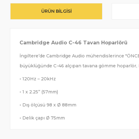
ÜRÜN BILGISI
Cambridge Audio C-46 Tavan Hoparlörü
İngiltere’de Cambridge Audio mühendislerince "ÖNCE 
büyüklüğünde C-46 alçıpan tavana gömme hoparlör, b
• 120Hz – 20
• 1 x 2.25’’ (57mm)
• Dış ölçüsü 98 x Ø 88mm
• Delik çapı Ø 75mm