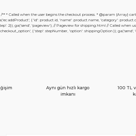
er konularda yetersiz gördüğünüz noktaları öneri formunu kullanarak ta
); /** * Called when the user begins the checkout process. * @param {Array} car
Bu ürüne ilk yorumu siz yapın!
; ga('ec:addProduct', { 'id': product.id, 'name': product.name, 'category': product
 {'step': 2}); ga('send', 'pageview'); // Pageview for shipping.html // Called whe
kout_option', { 'step': stepNumber, 'option': shippingOption }); ga('send', 'eve
Yorum Yaz
eğişim
Aynı gün hızlı kargo
100 TL v
imkanı
k
Gönder