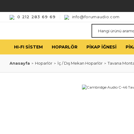
0 212 283 69 69
info@forumaudio.com
HI-FI SISTEM
HOPARLÖR
PIKAP İĞNESI
PIK
Anasayfa
Hoparlör
İç / Dış Mekan Hoparlör
Tavana Monta