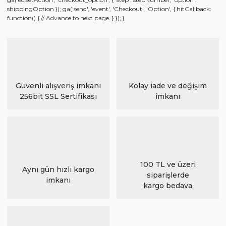
shippingOption }); ga('send', 'event', 'Checkout', 'Option', { hitCallback:
function() { // Advance to next page. } }); }
Güvenli alışveriş imkanı
Kolay iade ve değişim
256bit SSL Sertifikası
imkanı
100 TL ve üzeri
Aynı gün hızlı kargo
siparişlerde
imkanı
kargo bedava