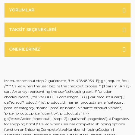
YORUMLAR
TAKSIT SEÇENEKLERI
ÖNERILERINIZ
Measure checkout step 2: ga('create', 'UA-42848934-1'); ga('require', 'ec');
/** * Called when the user begins the checkout process. * @param {Array}
cart An array representing the user's shopping cart. */ function
checkout(cart) { for(var i = 0; i < cart.length; i++) { var product = cart[i];
ga('ec:addProduct', { 'id': product.id, 'name': product.name, 'category':
product.category, 'brand': product.brand, 'variant': product.variant,
'price': product.price, 'quantity': product.qty }); } }
ga('ec:setAction','checkout', {'step': 2}); ga('send', 'pageview'); // Pageview
for shipping.html // Called when user has completed shipping options.
function onShippingComplete(stepNumber, shippingOption) {
ga('ec:setAction', 'checkout_option', { 'step': stepNumber, 'option':