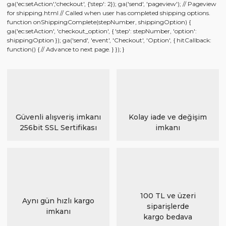
ga('ec:setAction','checkout', {'step': 2}); ga('send', 'pageview'); // Pageview
for shipping.html // Called when user has completed shipping options.
function onShippingComplete(stepNumber, shippingOption) {
ga('ec:setAction', 'checkout_option', { 'step': stepNumber, 'option':
shippingOption }); ga('send', 'event', 'Checkout', 'Option', { hitCallback:
function() { // Advance to next page. } }); }
Güvenli alışveriş imkanı
Kolay iade ve değişim
256bit SSL Sertifikası
imkanı
100 TL ve üzeri
Aynı gün hızlı kargo
siparişlerde
imkanı
kargo bedava