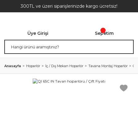
300TL ve üzeri siparişlerinizde kargo ücretsiz!
Üye Girişi
Sepetim
Anasayfa
Hoparlör
İç / Dış Mekan Hoparlör
Tavana Montaj Hoparlör
QI 