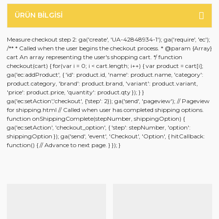
ÜRÜN BILGISI
Measure checkout step 2: ga('create', 'UA-42848934-1'); ga('require', 'ec');
/** * Called when the user begins the checkout process. * @param {Array}
cart An array representing the user's shopping cart. */ function
checkout(cart) { for(var i = 0; i < cart.length; i++) { var product = cart[i];
ga('ec:addProduct', { 'id': product.id, 'name': product.name, 'category':
product.category, 'brand': product.brand, 'variant': product.variant,
'price': product.price, 'quantity': product.qty }); } }
ga('ec:setAction','checkout', {'step': 2}); ga('send', 'pageview'); // Pageview
for shipping.html // Called when user has completed shipping options.
function onShippingComplete(stepNumber, shippingOption) {
ga('ec:setAction', 'checkout_option', { 'step': stepNumber, 'option':
shippingOption }); ga('send', 'event', 'Checkout', 'Option', { hitCallback:
function() { // Advance to next page. } }); }