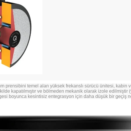
m prensibini temel alan yüksek frekanslı sürücü ünitesi, kabin v
ilde kapatılmıştır ve bölmeden mekanik olarak izole edilmiştir 
bölgesi boyunca kesintisiz entegrasyon için daha düşük bir geçiş n