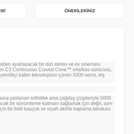
ERI
ÖNERILERINIZ
eniden ayarlayacak bir dizi stereo ve ev sineması
tiren C3 Continuous Curved Cone™ orta/bas sürücüsü,
yenilikçi kabin teknolojisini içeren 5000 serisi, dış
una yaslanan sofistike ama çağdaş çizgileriyle 5000
racak bir sönümleme katmanı sağlamak için değil, aynı
in bir bütil kauçuk ve siyah akrilik kaplama tabakası