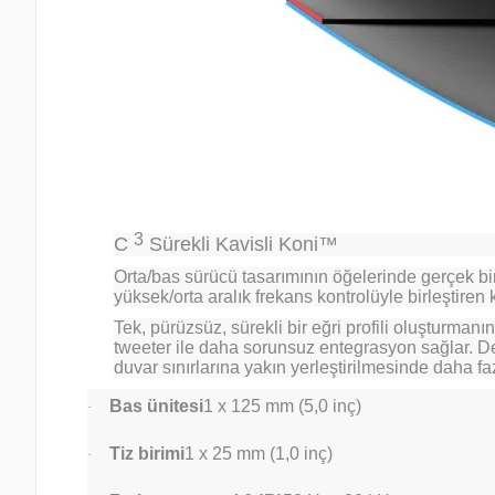
3
C
Sürekli Kavisli Koni™
Orta/bas sürücü tasarımının öğelerinde gerçek bi
yüksek/orta aralık frekans kontrolüyle birleştire
Tek, pürüzsüz, sürekli bir eğri profili oluşturmanı
tweeter ile daha sorunsuz entegrasyon sağlar. De
duvar sınırlarına yakın yerleştirilmesinde daha fa
Bas ünitesi
1 x 125 mm (5,0 inç)
·
Tiz birimi
1 x 25 mm (1,0 inç)
·