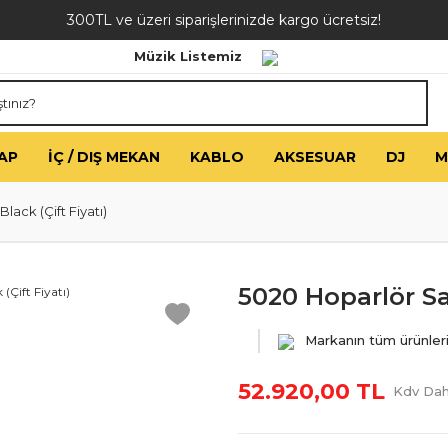
300TL ve üzeri siparişlerinizde kargo ücretsiz!
Müzik Listemiz
AP
İÇ / DIŞ MEKAN
KABLO
AKSESUAR
DJ
M
lack (Çift Fiyatı)
5020 Hoparlör Sat
Markanın tüm ürünler
52.920,00 TL
Kdv Dah