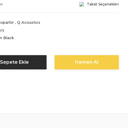
!!
Taksit Seçenekleri
Hoparlör
,
Q Acoustics
ics
n Black
Sepete Ekle
Hemen Al