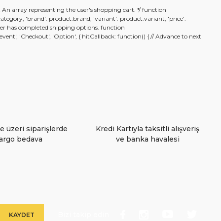
t An array representing the user's shopping cart. */ function
.category, 'brand': product.brand, 'variant': product.variant, 'price':
n user has completed shipping options. function
nt', 'Checkout', 'Option', { hitCallback: function() { // Advance to next
e üzeri siparişlerde
Kredi Kartıyla taksitli alışveriş
argo bedava
ve banka havalesi
Bizi takip edin
KAYDET