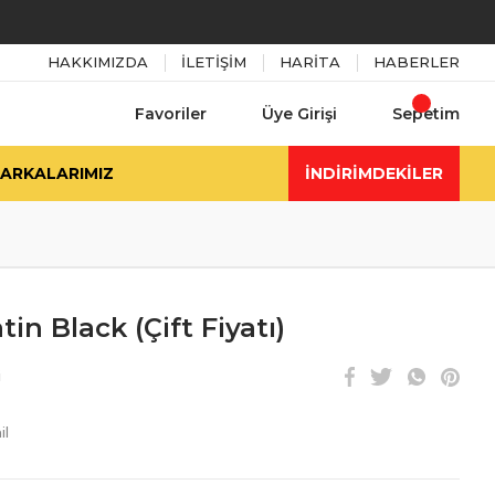
HAKKIMIZDA
İLETİŞİM
HARİTA
HABERLER
Favoriler
Üye Girişi
Sepetim
ARKALARIMIZ
İNDİRİMDEKİLER
in Black (Çift Fiyatı)
i
il