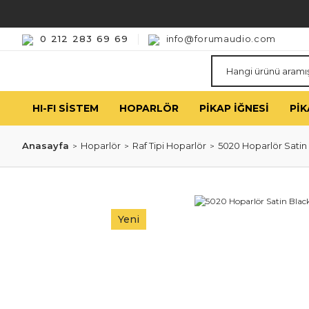
0 212 283 69 69
info@forumaudio.com
HI-FI SISTEM
HOPARLÖR
PIKAP İĞNESI
PIK
Anasayfa
Hoparlör
Raf Tipi Hoparlör
5020 Hoparlör Satin B
Yeni