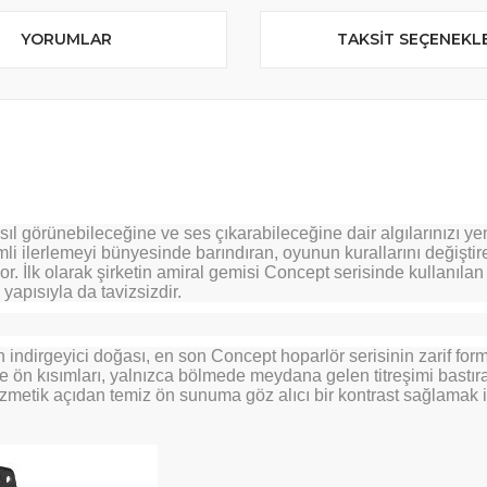
YORUMLAR
TAKSIT SEÇENEKL
asıl görünebileceğine ve ses çıkarabileceğine dair algılarınızı y
li ilerlemeyi bünyesinde barındıran, oyunun kurallarını değiş
r. İlk olarak şirketin amiral gemisi Concept serisinde kullanılan 
apısıyla da tavizsizdir.
irgeyici doğası, en son Concept hoparlör serisinin zarif form
me ön kısımları, yalnızca bölmede meydana gelen titreşimi bastı
zmetik açıdan temiz ön sunuma göz alıcı bir kontrast sağlamak iç