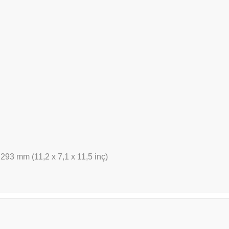
293 mm (11,2 x 7,1 x 11,5 inç)
er konularda yetersiz gördüğünüz noktaları öneri formunu kullanarak ta