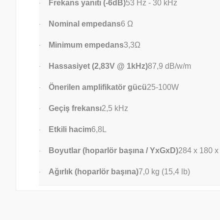
Frekans yanıtı (-6dB)
53 Hz - 30 kHz
·
Nominal empedans
6 Ω
·
Minimum empedans
3,3Ω
·
Hassasiyet (2,83V @ 1kHz)
87,9 dB/w/m
·
Önerilen amplifikatör gücü
25-100W
·
Geçiş frekansı
2,5 kHz
·
Etkili hacim
6,8L
·
Boyutlar (hoparlör başına / YxGxD)
284 x 180 x 
·
Ağırlık (hoparlör başına)
7,0 kg (15,4 lb)
·
Bu ürünün fiyat bilgisi, resim, ürün açıklamalarında ve diğ