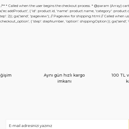
); /** * Called when the user begins the checkout process. * @param {Array} car
Bu ürüne ilk yorumu siz yapın!
; ga('ec:addProduct', { 'id': product.id, 'name': product.name, 'category': product
 {'step': 2}); ga('send', 'pageview'); // Pageview for shipping.html // Called whe
kout_option', { 'step': stepNumber, 'option': shippingOption }); ga('send', 'eve
Yorum Yaz
eğişim
Aynı gün hızlı kargo
100 TL v
imkanı
k
Gönder