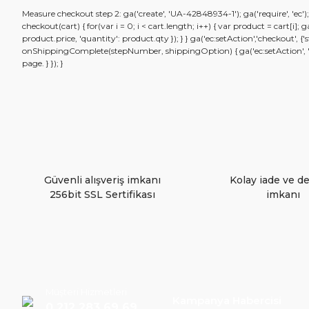
Measure checkout step 2: ga('create', 'UA-42848934-1'); ga('require', 'ec'
Görüş ve önerileriniz için teşekkür ederiz.
checkout(cart) { for(var i = 0; i < cart.length; i++) { var product = cart[i]
product.price, 'quantity': product.qty }); } } ga('ec:setAction','checkout',
onShippingComplete(stepNumber, shippingOption) { ga('ec:setAction', 'chec
Ürün resmi kalitesiz, bozuk veya görüntülenemiyor.
page. } }); }
Ürün açıklamasında eksik bilgiler bulunuyor.
Ürün bilgilerinde hatalar bulunuyor.
Ürün fiyatı diğer sitelerden daha pahalı.
Bu ürüne benzer farklı alternatifler olmalı.
Güvenli alışveriş imkanı
Kolay iade ve d
256bit SSL Sertifikası
imkanı
Müşteri Hizmetleri
Kampanya Habercisi
0 212 283 69 69