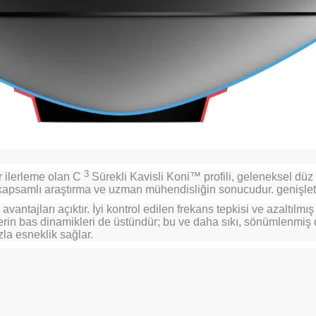
3
r ilerleme olan C
Sürekli Kavisli Koni™ profili, geleneksel düz
n kapsamlı araştırma ve uzman mühendisliğin sonucudur. genişleti
n avantajları açıktır. İyi kontrol edilen frekans tepkisi ve azaltı
rin bas dinamikleri de üstündür; bu ve daha sıkı, sönümlenmiş d
zla esneklik sağlar.