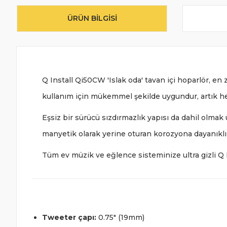
ÜRÜN BILGISI
Q Install Qi50CW 'Islak oda' tavan içi hoparlör, e
kullanım için mükemmel şekilde uygundur, artık her o
Eşsiz bir sürücü sızdırmazlık yapısı da dahil olmak 
manyetik olarak yerine oturan korozyona dayanıklı
Tüm ev müzik ve eğlence sisteminize ultra gizli Q In
Tweeter çapı:
0.75" (19mm)