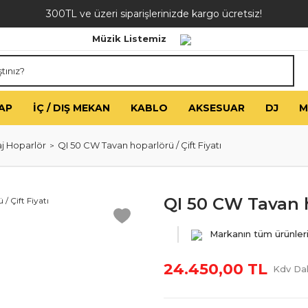
300TL ve üzeri siparişlerinizde kargo ücretsiz!
Müzik Listemiz
AP
İÇ / DIŞ MEKAN
KABLO
AKSESUAR
DJ
M
j Hoparlör
QI 50 CW Tavan hoparlörü / Çift Fiyatı
QI 50 CW Tavan h
Markanın tüm ürünler
24.450,00 TL
Kdv Dah