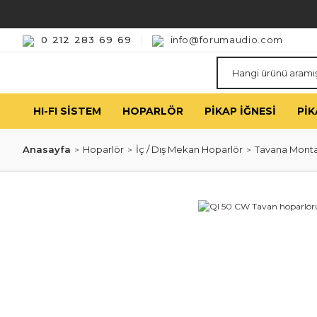
0 212 283 69 69
info@forumaudio.com
HI-FI SISTEM
HOPARLÖR
PIKAP İĞNESI
PIK
Anasayfa
Hoparlör
İç / Dış Mekan Hoparlör
Tavana Monta