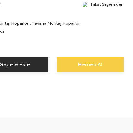
!
Taksit Seçenekleri
ontaj Hoparlör
,
Tavana Montaj Hoparlör
ics
Sepete Ekle
Hemen Al