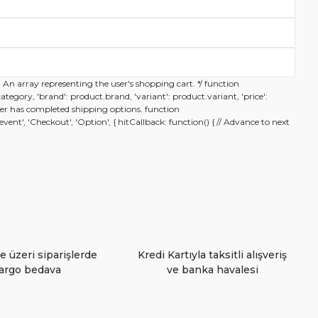
ak tarafımıza iletebilirsiniz.
t An array representing the user's shopping cart. */ function
.category, 'brand': product.brand, 'variant': product.variant, 'price':
n user has completed shipping options. function
nt', 'Checkout', 'Option', { hitCallback: function() { // Advance to next
e üzeri siparişlerde
Kredi Kartıyla taksitli alışveriş
argo bedava
ve banka havalesi