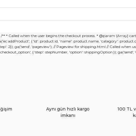
Bu ürüne ilk yorumu siz yapın!
 diğer konularda yetersiz gördüğünüz noktaları öneri formunu kullanar
); /** * Called when the user begins the checkout process. * @param {Array} car
Yorum Yaz
; ga('ec:addProduct', { 'id': product.id, 'name': product.name, 'category': product
 {'step': 2}); ga('send', 'pageview'); // Pageview for shipping.html // Called whe
kout_option', { 'step': stepNumber, 'option': shippingOption }); ga('send', 'eve
eğişim
Aynı gün hızlı kargo
100 TL v
imkanı
k