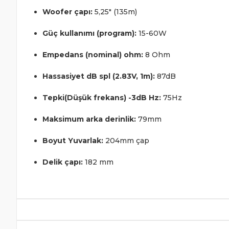
Woofer çapı:
5,25" (135m)
Güç kullanımı (program):
15-60W
Empedans (nominal) ohm:
8 Ohm
Hassasiyet dB spl (2.83V, 1m):
87dB
Tepki(Düşük frekans) -3dB Hz:
75Hz
Maksimum arka derinlik:
79mm
Boyut Yuvarlak:
204mm çap
Delik çapı:
182 mm