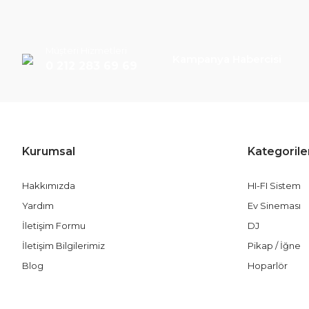
Müşteri Hizmetleri
Kampanya Habercisi
0 212 283 69 69
Kurumsal
Kategorile
Hakkımızda
HI-FI Sistem
Yardım
Ev Sineması
İletişim Formu
DJ
İletişim Bilgilerimiz
Pikap / İğne
Blog
Hoparlör