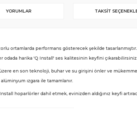
YORUMLAR
TAKSIT SEÇENEKL
n zorlu ortamlarda performans gösterecek şekilde tasarlanmıştı
dada harika 'Q Install' ses kalitesinin keyfini çıkarabilirsiniz
üzere en son teknoloji, buhar ve su girişini önler ve mükemmel uz
 alüminyum ızgara ile tamamlanır.
stall hoparlörler dahil etmek, evinizden aldığınız keyfi artırac