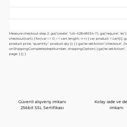
Bu ürünün fiyat bilgisi, resim, ürün açıklamalarında ve
Measure checkout step 2: ga('create', 'UA-42848934-1'); ga('require', 'ec'
Görüş ve önerileriniz için teşekkür ederiz.
checkout(cart) { for(var i = 0; i < cart.length; i++) { var product = cart[i]
product.price, 'quantity': product.qty }); } } ga('ec:setAction','checkout',
onShippingComplete(stepNumber, shippingOption) { ga('ec:setAction', 'chec
page. } }); }
Ürün resmi kalitesiz, bozuk veya görüntülenemiyor.
Ürün açıklamasında eksik bilgiler bulunuyor.
Ürün bilgilerinde hatalar bulunuyor.
Ürün fiyatı diğer sitelerden daha pahalı.
Güvenli alışveriş imkanı
Kolay iade ve d
Bu ürüne benzer farklı alternatifler olmalı.
256bit SSL Sertifikası
imkanı