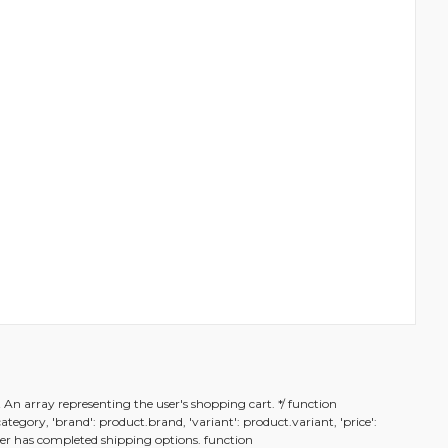
rafımıza iletebilirsiniz.
t An array representing the user's shopping cart. */ function
.category, 'brand': product.brand, 'variant': product.variant, 'price':
n user has completed shipping options. function