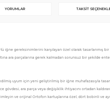
YORUMLAR
TAKSIT SEÇENEKL
rlü iğne gereksinimlerini karşılayan özel olarak tasarlanmış bi
tına ara parçalarına gerek kalmadan sorunsuz bir şekilde entegr
dilmiş uyum için yeni geliştirilmiş bir iğne muhafazasıyla tasar
e gövdesi, ara parça veya değişiklik ihtiyacını ortadan kaldırara
leyin ve orijinal Ortofon kartuşlarına özel, dört bobinli ve a