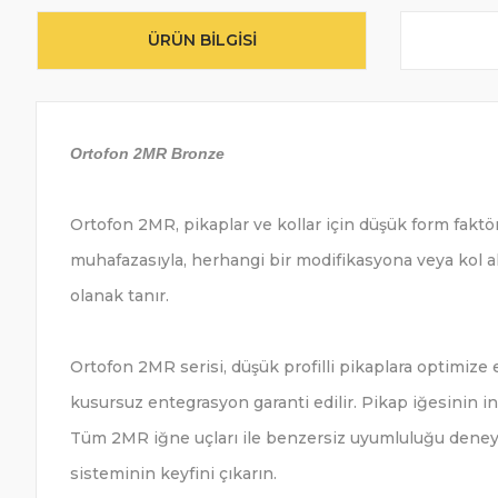
ÜRÜN BILGISI
Ortofon 2MR Bronze
Ortofon 2MR, pikaplar ve kollar için düşük form faktö
muhafazasıyla, herhangi bir modifikasyona veya kol al
olanak tanır.
Ortofon 2MR serisi, düşük profilli pikaplara optimize e
kusursuz entegrasyon garanti edilir. Pikap iğesinin inc
Tüm 2MR iğne uçları ile benzersiz uyumluluğu deneyim
sisteminin keyfini çıkarın.