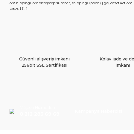
onShippingComplete(stepNumber, shippingOption) { ga('ec:setAction', 'chec
Ürün resmi kalitesiz, bozuk veya görüntülenemiyor.
page. } }); }
Ürün açıklamasında eksik bilgiler bulunuyor.
Ürün bilgilerinde hatalar bulunuyor.
Ürün fiyatı diğer sitelerden daha pahalı.
Bu ürüne benzer farklı alternatifler olmalı.
Güvenli alışveriş imkanı
Kolay iade ve d
256bit SSL Sertifikası
imkanı
Müşteri Hizmetleri
Kampanya Habercisi
0 212 283 69 69