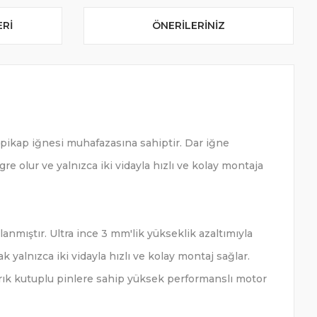
ERI
ÖNERILERINIZ
r pikap iğnesi muhafazasına sahiptir. Dar iğne
e olur ve yalnızca iki vidayla hızlı ve kolay montaja
lanmıştır. Ultra ince 3 mm'lik yükseklik azaltımıyla
k yalnızca iki vidayla hızlı ve kolay montaj sağlar.
yrık kutuplu pinlere sahip yüksek performanslı motor