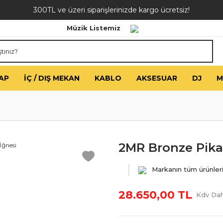
300TL ve üzeri siparişlerinizde kargo ücretsiz!
Müzik Listemiz
AP
İÇ / DIŞ MEKAN
KABLO
AKSESUAR
DJ
M
2MR Bronze Pika
Markanın tüm ürünler
28.650,00 TL
Kdv Dah