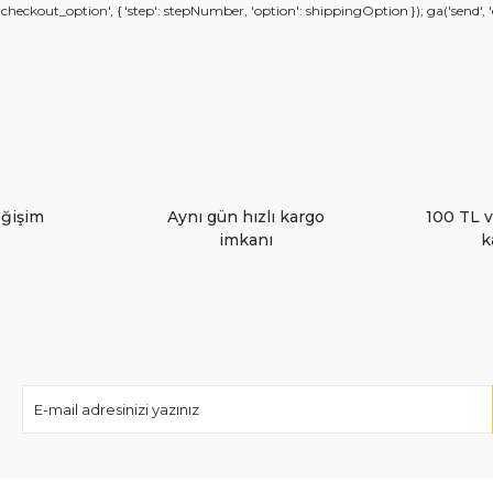
kout_option', { 'step': stepNumber, 'option': shippingOption }); ga('send', 'eve
Yorum Yaz
eğişim
Aynı gün hızlı kargo
100 TL v
imkanı
k
Gönder