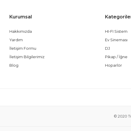
Kurumsal
Kategorile
Hakkımızda
HI-FI Sistem
Yardım
Ev Sineması
İletişim Formu
DJ
İletişim Bilgilerimiz
Pikap / İğne
Blog
Hoparlör
© 2020 Tü