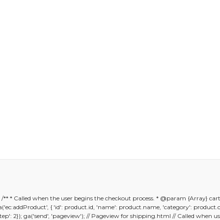
er konularda yetersiz gördüğünüz noktaları öneri formunu kullanarak ta
); /** * Called when the user begins the checkout process. * @param {Array} car
Bu ürüne ilk yorumu siz yapın!
; ga('ec:addProduct', { 'id': product.id, 'name': product.name, 'category': product
 {'step': 2}); ga('send', 'pageview'); // Pageview for shipping.html // Called whe