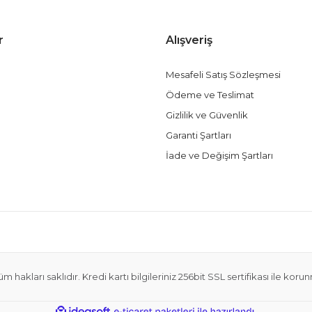
r
Alışveriş
Mesafeli Satış Sözleşmesi
Ödeme ve Teslimat
Gizlilik ve Güvenlik
Garanti Şartları
İade ve Değişim Şartları
m hakları saklıdır. Kredi kartı bilgileriniz 256bit SSL sertifikası ile koru
ile
ideasoft
e-