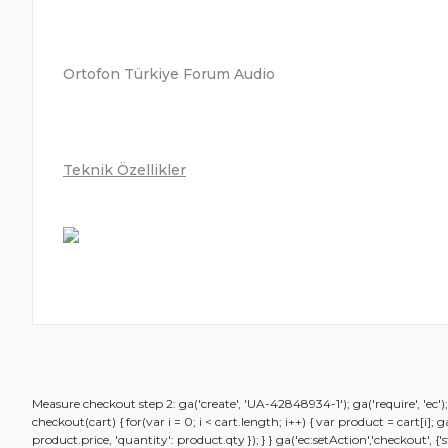
Ortofon Türkiye Forum Audio
Teknik Özellikler
Bu ürünün fiyat bilgisi, resim, ürün açıklamalarında ve diğ
Measure checkout step 2: ga('create', 'UA-42848934-1'); ga('require', 'ec'
Görüş ve önerileriniz için teşekkür ederiz.
checkout(cart) { for(var i = 0; i < cart.length; i++) { var product = cart[i]
product.price, 'quantity': product.qty }); } } ga('ec:setAction','checkout',