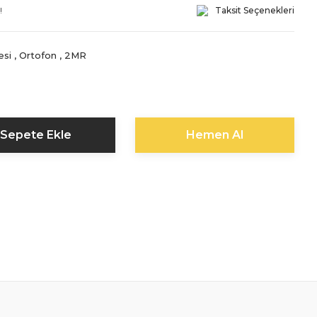
!
Taksit Seçenekleri
esi
,
Ortofon
,
2MR
Sepete Ekle
Hemen Al