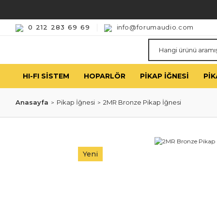
0 212 283 69 69
info@forumaudio.com
HI-FI SISTEM
HOPARLÖR
PIKAP İĞNESI
PIK
Anasayfa
Pikap İğnesi
2MR Bronze Pikap İğnesi
Yeni