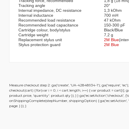
Tracking force, recommended
1,8 g (18 mN
Tracking angle
20°
Internal impedance, DC resistance
1,3 kOhm
Internal inductance
700 mH
Recommended load resistance
47 kOhm
Recommended load capacitance
150-300 pF
Cartridge colour, body/stylus
Black/Blue
Cartridge weight
7,2 g
Replacement stylus unit
2M Blue
(inte
Stylus protection guard
2M Blue
Bu ürünün fiyat bilgisi, resim, ürün açıklamalarında ve diğ
Measure checkout step 2: ga('create', 'UA-42848934-1'); ga('require', 'ec'
Görüş ve önerileriniz için teşekkür ederiz.
checkout(cart) { for(var i = 0; i < cart.length; i++) { var product = cart[i]
product.price, 'quantity': product.qty }); } } ga('ec:setAction','checkout',
onShippingComplete(stepNumber, shippingOption) { ga('ec:setAction', 'chec
Ürün resmi kalitesiz, bozuk veya görüntülenemiyor.
page. } }); }
Ürün açıklamasında eksik bilgiler bulunuyor.
Ürün bilgilerinde hatalar bulunuyor.