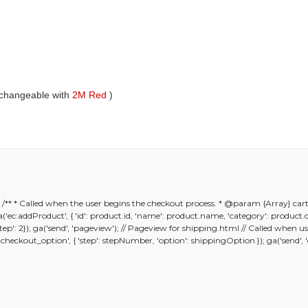
)
rchangeable with
2M Red
)
er konularda yetersiz gördüğünüz noktaları öneri formunu kullanarak ta
); /** * Called when the user begins the checkout process. * @param {Array} car
Bu ürüne ilk yorumu siz yapın!
; ga('ec:addProduct', { 'id': product.id, 'name': product.name, 'category': product
 {'step': 2}); ga('send', 'pageview'); // Pageview for shipping.html // Called whe
kout_option', { 'step': stepNumber, 'option': shippingOption }); ga('send', 'eve
Yorum Yaz