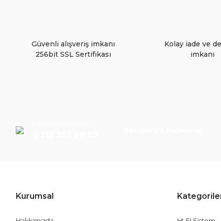
Ürün fiyatı diğer sitelerden daha pahalı.
Bu ürüne benzer farklı alternatifler olmalı.
Güvenli alışveriş imkanı
Kolay iade ve d
256bit SSL Sertifikası
imkanı
Müşteri Hizmetleri
Kampanya Habercisi
0 212 283 69 69
Kurumsal
Kategorile
Hakkımızda
HI-FI Sistem