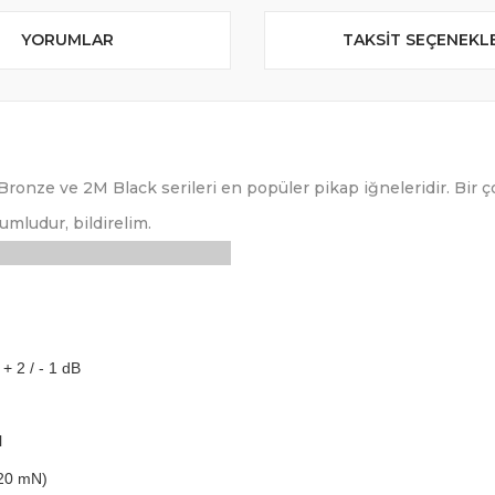
YORUMLAR
TAKSIT SEÇENEKL
onze ve 2M Black serileri en popüler pikap iğneleridir. Bir 
umludur, bildirelim.
+ 2 / - 1 dB
l
-20 mN)