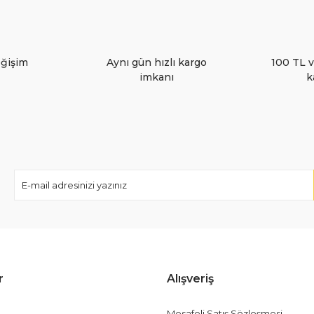
eğişim
Aynı gün hızlı kargo
100 TL v
imkanı
k
Gönder
r
Alışveriş
Mesafeli Satış Sözleşmesi