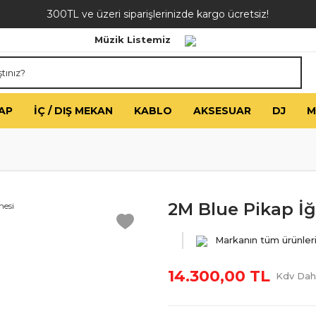
300TL ve üzeri siparişlerinizde kargo ücretsiz!
Müzik Listemiz
AP
İÇ / DIŞ MEKAN
KABLO
AKSESUAR
DJ
M
2M Blue Pikap İğ
Markanın tüm ürünler
14.300,00 TL
Kdv Dahi