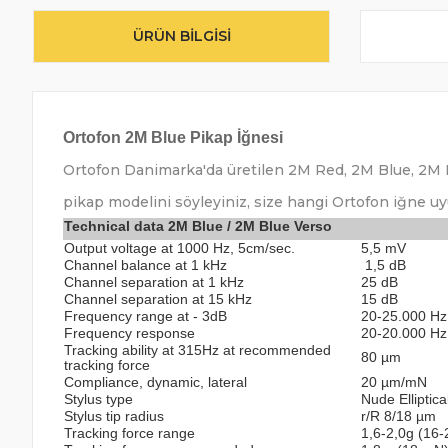
ÜRÜN BILGISI
Ortofon
2M Blue
Pikap İğnesi
Ortofon Danimarka'da üretilen 2M Red, 2M Blue, 2M Br
pikap modelini söyleyiniz, size hangi Ortofon iğne uy
Technical data 2M Blue / 2M Blue Verso
Output voltage at 1000 Hz, 5cm/sec.
5,5 mV
Channel balance at 1 kHz
1,5 dB
Channel separation at 1 kHz
25 dB
Channel separation at 15 kHz
15 dB
Frequency range at - 3dB
20-25.000 Hz
Frequency response
20-20.000 Hz 
Tracking ability at 315Hz at recommended
80 µm
tracking force
Compliance, dynamic, lateral
20 µm/mN
Stylus type
Nude Elliptica
Stylus tip radius
r/R 8/18 µm
Tracking force range
1,6-2,0g (16