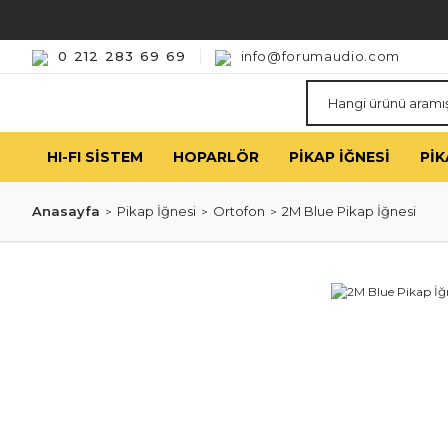
0 212 283 69 69
info@forumaudio.com
HI-FI SISTEM
HOPARLÖR
PIKAP İĞNESI
PIK
Anasayfa
Pikap İğnesi
Ortofon
2M Blue Pikap İğnesi