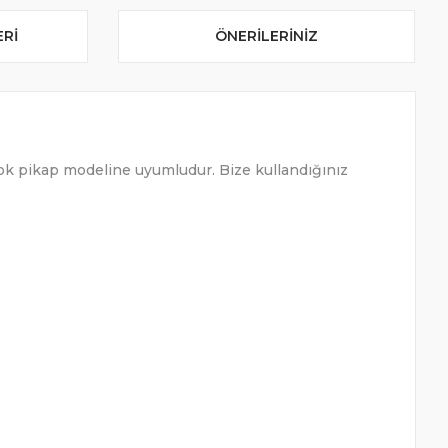
ERI
ÖNERILERINIZ
çok pikap modeline uyumludur. Bize kullandığınız