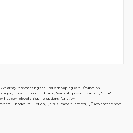
rafımıza iletebilirsiniz.
t An array representing the user's shopping cart. */ function
.category, 'brand': product.brand, 'variant': product.variant, 'price':
n user has completed shipping options. function
nt', 'Checkout', 'Option', { hitCallback: function() { // Advance to next